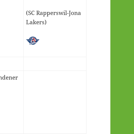
(SC Rapperswil-Jona
Lakers)
ndener
)