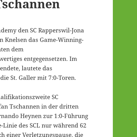
 Tschannen
cademy den SC Rapperswil-Jona
ion Knelsen das Game-Winning-
nten dem
hwertiges entgegensetzen. Im
 endete, lautete das
die St. Galler mit 7:0-Toren.
ualifikationszweite SC
fan Tschannen in der dritten
Fernando Heynen zur 1:0-Führung
de-Linie des SCL nur während 62
ch einer Verletzungspause, die