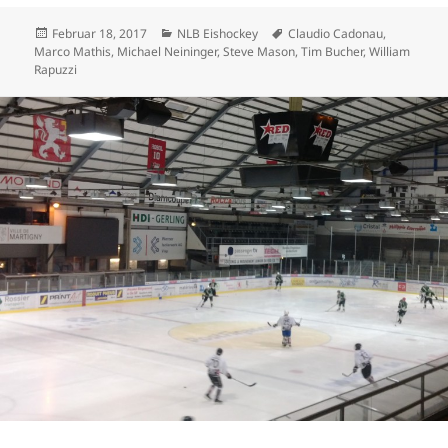
Veröffentlicht
Kategorien
Schlagwörter
Februar 18, 2017
NLB Eishockey
Claudio Cadonau
,
am
Marco Mathis
,
Michael Neininger
,
Steve Mason
,
Tim Bucher
,
William
Rapuzzi