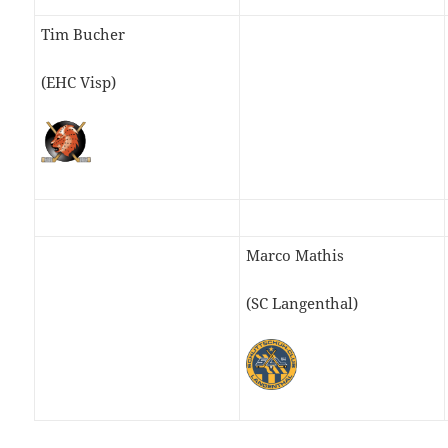
Tim Bucher
(EHC Visp)
Marco Mathis
(SC Langenthal)