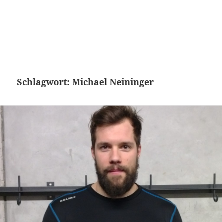
Schlagwort:
Michael Neininger