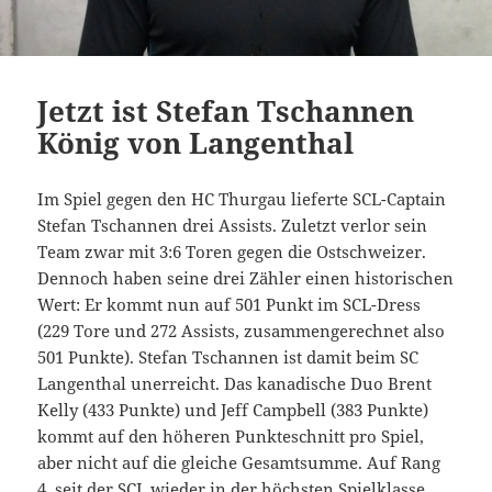
Jetzt ist Stefan Tschannen
König von Langenthal
Im Spiel gegen den HC Thurgau lieferte SCL-Captain
Stefan Tschannen drei Assists. Zuletzt verlor sein
Team zwar mit 3:6 Toren gegen die Ostschweizer.
Dennoch haben seine drei Zähler einen historischen
Wert: Er kommt nun auf 501 Punkt im SCL-Dress
(229 Tore und 272 Assists, zusammengerechnet also
501 Punkte). Stefan Tschannen ist damit beim SC
Langenthal unerreicht. Das kanadische Duo Brent
Kelly (433 Punkte) und Jeff Campbell (383 Punkte)
kommt auf den höheren Punkteschnitt pro Spiel,
aber nicht auf die gleiche Gesamtsumme. Auf Rang
4, seit der SCL wieder in der höchsten Spielklasse