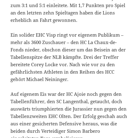
zum 3:1 und 5:1 einleitete. Mit 1,7 Punkten pro Spiel
an den letzten zehn Spieltagen haben die Lions
erheblich an Fahrt gewonnen.
Ein solider EHC Visp ringt vor eigenem Publikum –
mehr als 3600 Zuschauer – den HC La Chaux-de-
Fonds nieder, obschon dieser um das Beisein an der
Tabellenspitze der NLB kämpfte. Drei der Treffer
bereitete Corey Locke vor. Nach wie vor zu den
gefährlichsten Athleten in den Reihen des HCC
gehört Michael Neininger.
Auf eigenem Eis war der HC Ajoie noch gegen den
Tabellenführer, den SC Langenthal, getaucht, doch
auswärts triumphierten die Jurassier nun gegen den
Tabellenzweiten EHC Olten. Der Erfolg geschah auch
aus einer gesicherten Defensive heraus, was die
beiden durch Verteidiger Simon Barbero