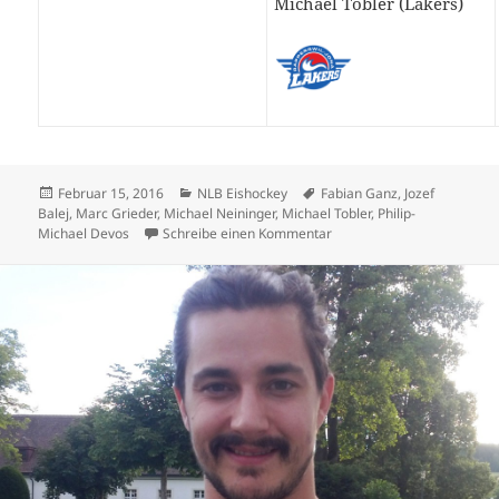
Michael Tobler (Lakers)
Veröffentlicht
Kategorien
Schlagwörter
Februar 15, 2016
NLB Eishockey
Fabian Ganz
,
Jozef
am
Balej
,
Marc Grieder
,
Michael Neininger
,
Michael Tobler
,
Philip-
zu Philip-Michael Devos i
Michael Devos
Schreibe einen Kommentar