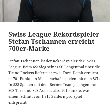
Swiss-League-Rekordspieler
Stefan Tschannen erreicht
700er-Marke
Stefan Tschannen ist der Rekordspieler der Swiss
League. Beim 6:2-Sieg seines SC Langenthal über die
Ticino Rockets lieferte er zwei Tore. Damit erreicht
er 701 Punkte in Meisterschaftsspielen mit dem SCL.
In 533 Spielen mit dem Berner Team gelangen ihm
308 Tore und 393 Assists, also 701 Punkte, was
einem Schnitt von 1,315 Zählern pro Spiel
entspricht.