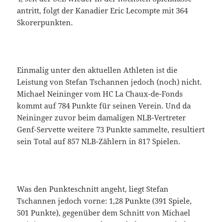
antritt, folgt der Kanadier Eric Lecompte mit 364
Skorerpunkten.
Einmalig unter den aktuellen Athleten ist die
Leistung von Stefan Tschannen jedoch (noch) nicht.
Michael Neininger vom HC La Chaux-de-Fonds
kommt auf 784 Punkte für seinen Verein. Und da
Neininger zuvor beim damaligen NLB-Vertreter
Genf-Servette weitere 73 Punkte sammelte, resultiert
sein Total auf 857 NLB-Zählern in 817 Spielen.
Was den Punkteschnitt angeht, liegt Stefan
Tschannen jedoch vorne: 1,28 Punkte (391 Spiele,
501 Punkte), gegenüber dem Schnitt von Michael