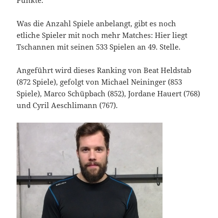
Was die Anzahl Spiele anbelangt, gibt es noch
etliche Spieler mit noch mehr Matches: Hier liegt
Tschannen mit seinen 533 Spielen an 49. Stelle.
Angeführt wird dieses Ranking von Beat Heldstab
(872 Spiele), gefolgt von Michael Neininger (853
Spiele), Marco Schüpbach (852), Jordane Hauert (768)
und Cyril Aeschlimann (767).