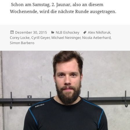
Schon am Samstag, 2. Jaunar, also an diesem
Wochenende, wird die nächste Runde ausgetragen.
Veröffentlicht
Kategorien
Schlagwörter
Dezember 30, 2015
NLB Eishockey
Alex Nikiforuk
,
am
Corey Locke
,
Cyrill Geyer
,
Michael Neininger
,
Nicola Aeberhard
,
Simon Barbero