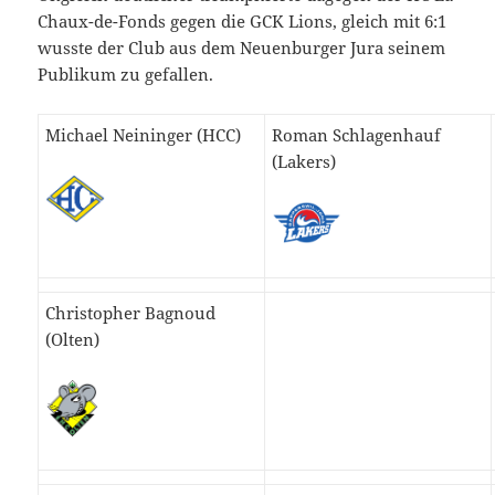
Chaux-de-Fonds gegen die GCK Lions, gleich mit 6:1
wusste der Club aus dem Neuenburger Jura seinem
Publikum zu gefallen.
Michael Neininger (HCC)
Roman Schlagenhauf
(Lakers)
Christopher Bagnoud
(Olten)