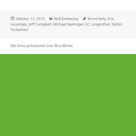
Veröffentlicht
Kategorien
Schlagwörter
Oktober 12, 2015
NLB Eishockey
Brent Kelly
,
Eric
am
Lecompte
,
Jeff Campbell
,
Michael Neininger
,
SC Langenthal
,
Stefan
Tschannen
Mit Stolz präsentiert von WordPress