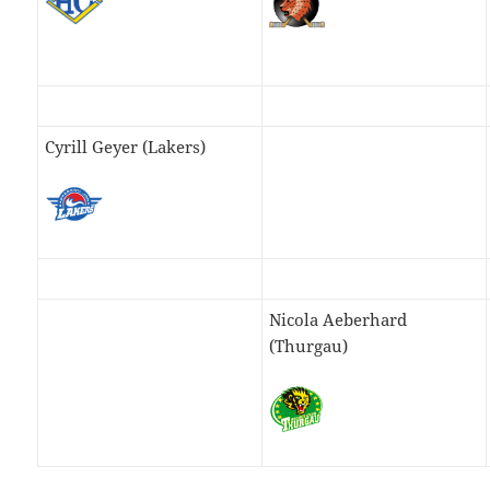
Cyrill Geyer (Lakers)
Nicola Aeberhard
(Thurgau)