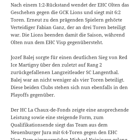
Nach einem 1:2-Rückstand wendet der EHC Olten das
Geschehen gegen die GCK Lions und siegt mit 6:2
Toren. Erneut zu den prägenden Spielern gehörte
Verteidiger Fabian Ganz, der an drei Toren beteiligt
war. Die Lions beenden damit die Saison, während
Olten nun dem EHC Visp gegenübersteht.
Jozef Balej sorgte für einen deutlichen Sieg von Red
Ice Martigny über den zuletzt auf Rang 2
zurückgefallenen Langzeitleader SC Langenthal.
Balej war an nicht weniger als vier Toren beteiligt.
Diese beiden Clubs stehen sich nun ebenfalls in den
Playoffs gegenüber.
Der HC La Chaux-de-Fonds zeigte eine ansprechende
Leistung sowie eine steigende Form, zum
Qualifikationsende siegt das Team aus dem
Neuenburger Jura mit 6:4-Toren gegen den EHC
Visp. Dem nimmermüden Michael Neininger gelang