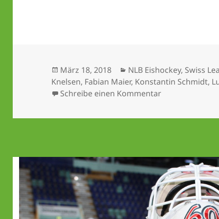
Veröffentlicht
Kategorien
März 18, 2018
NLB Eishockey
,
Swiss Le
am
Knelsen
,
Fabian Maier
,
Konstantin Schmidt
,
L
zu Maus (und H
Schreibe einen Kommentar