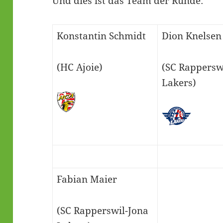
Und dies ist das Team der Runde:
Konstantin Schmidt
Dion Knelsen
(HC Ajoie)
(SC Rappersw
Lakers)
Fabian Maier
(SC Rapperswil-Jona