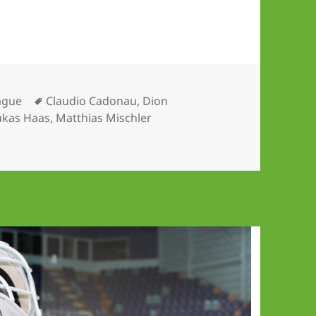
Schlagwörter
ague
Claudio Cadonau
,
Dion
ukas Haas
,
Matthias Mischler
aas) du hast den Sieg gestohlen …