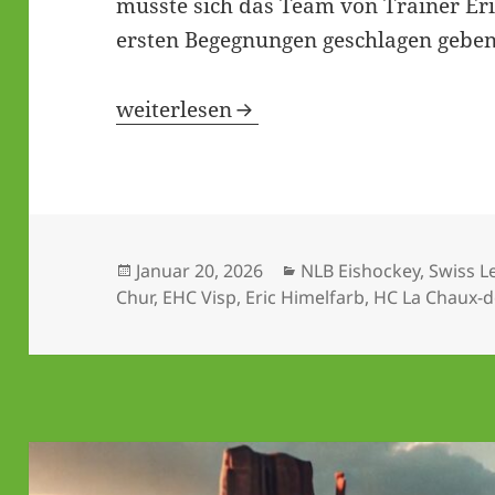
musste sich das Team von Trainer Eri
ersten Begegnungen geschlagen geben
EHC Basel ringt EHC Arosa nieder – 
weiterlesen
Veröffentlicht
Kategorien
Januar 20, 2026
NLB Eishockey
,
Swiss L
am
Chur
,
EHC Visp
,
Eric Himelfarb
,
HC La Chaux-