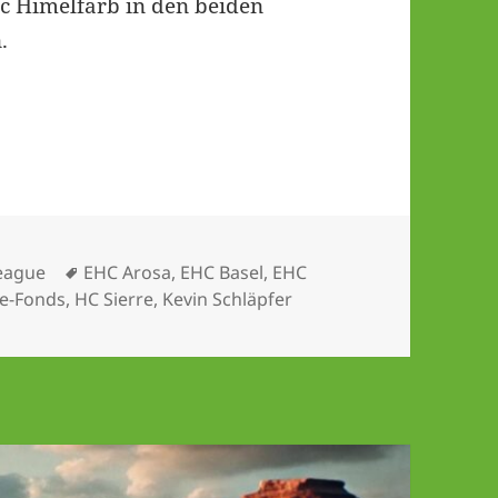
c Himelfarb in den beiden
.
EHC Visp und HC La Chaux-de-Fonds verbleiben i
Schlagwörter
eague
EHC Arosa
,
EHC Basel
,
EHC
de-Fonds
,
HC Sierre
,
Kevin Schläpfer