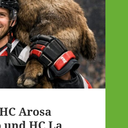
EHC Arosa
p und HC La