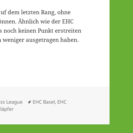
auf dem letzten Rang, ohne
können. Ähnlich wie der EHC
s noch keinen Punkt erstreiten
h weniger ausgetragen haben.
start
Schlagwörter
iss League
EHC Basel
,
EHC
läpfer