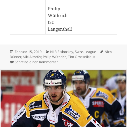
Philip
Wüthrich
(SC
Langenthal)
Veröffentlicht
Kategorien
Schlagwörter
Februar 15, 2019
NLB Eishockey
,
Swiss League
Nico
am
Dünner
,
Niki Altorfer
,
Philip Wüthrich
,
Tim Grossniklaus
zu SCL erobert Rang vier – Olten zwei Punkt
Schreibe einen Kommentar