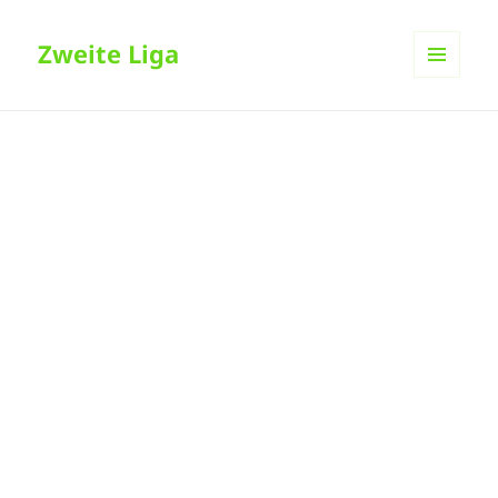
Zweite Liga
MENÜ
UND
WIDGETS