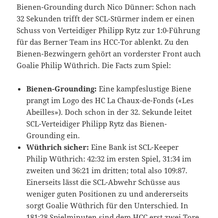
Bienen-Grounding durch Nico Dünner: Schon nach
32 Sekunden trifft der SCL-Stürmer indem er einen
Schuss von Verteidiger Philipp Rytz zur 1:0-Führung
für das Berner Team ins HCC-Tor ablenkt. Zu den
Bienen-Bezwingern gehört an vorderster Front auch
Goalie Philip Wüthrich. Die Facts zum Spiel:
Bienen-Grounding:
Eine kampfeslustige Biene
prangt im Logo des HC La Chaux-de-Fonds («Les
Abeilles»). Doch schon in der 32. Sekunde leitet
SCL-Verteidiger Philipp Rytz das Bienen-
Grounding ein.
Wüthrich sicher:
Eine Bank ist SCL-Keeper
Philip Wüthrich: 42:32 im ersten Spiel, 31:34 im
zweiten und 36:21 im dritten; total also 109:87.
Einerseits lässt die SCL-Abwehr Schüsse aus
weniger guten Positionen zu und andererseits
sorgt Goalie Wüthrich für den Unterschied. In
181:28 Spielminuten sind dem HCC erst zwei Tore