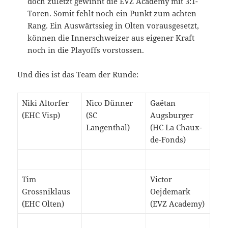
doch zuletzt gewinnt die EVZ Academy mit 3:1-
Toren. Somit fehlt noch ein Punkt zum achten
Rang. Ein Auswärtssieg in Olten vorausgesetzt,
können die Innerschweizer aus eigener Kraft
noch in die Playoffs vorstossen.
Und dies ist das Team der Runde:
Niki Altorfer
Nico Dünner
Gaëtan
(EHC Visp)
(SC
Augsburger
Langenthal)
(HC La Chaux-
de-Fonds)
Tim
Victor
Grossniklaus
Oejdemark
(EHC Olten)
(EVZ Academy)