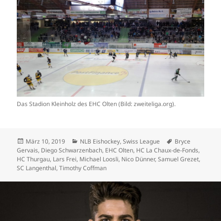
Das Stadion Kleinholz des EHC Olten (Bild: zweiteliga.org).
Veröffentlicht
Kategorien
Schlagwörter
März 10, 2019
NLB Eishockey
,
Swiss League
Bryce
am
Gervais
,
Diego Schwarzenbach
,
EHC Olten
,
HC La Chaux-de-Fonds
,
HC Thurgau
,
Lars Frei
,
Michael Loosli
,
Nico Dünner
,
Samuel Grezet
,
SC Langenthal
,
Timothy Coffman