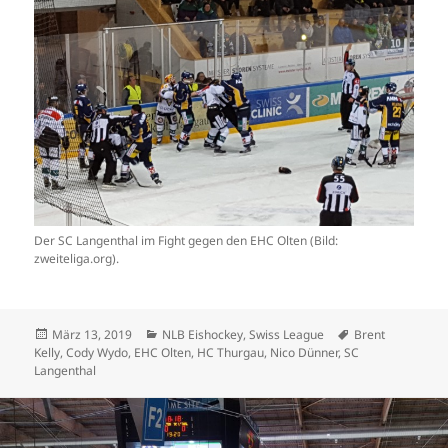
Der SC Langenthal im Fight gegen den EHC Olten (Bild:
zweiteliga.org).
Veröffentlicht
Kategorien
Schlagwörter
März 13, 2019
NLB Eishockey
,
Swiss League
Brent
am
Kelly
,
Cody Wydo
,
EHC Olten
,
HC Thurgau
,
Nico Dünner
,
SC
Langenthal