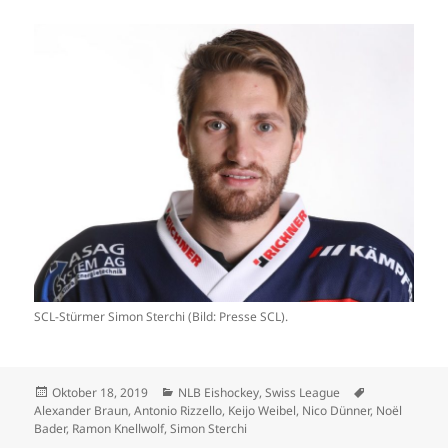
SCL-Stürmer Simon Sterchi (Bild: Presse SCL).
Veröffentlicht
Kategorien
Schlagwörter
Oktober 18, 2019
NLB Eishockey
,
Swiss League
am
Alexander Braun
,
Antonio Rizzello
,
Keijo Weibel
,
Nico Dünner
,
Noël
Bader
,
Ramon Knellwolf
,
Simon Sterchi