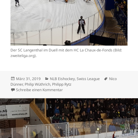
Der SC Langenthal im Duell mit dem HC La Chaux-de-Fonds (Bild:
zweiteliga.org).
Veröffentlicht
Kategorien
Schlagwörter
März 31, 2019
NLB Eishockey
,
Swiss League
Nico
am
Dünner
,
Philip Wüthrich
,
Philipp Rytz
zu Nico Dünner groundet Bienen früh
Schreibe einen Kommentar