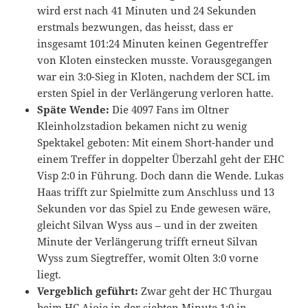
wird erst nach 41 Minuten und 24 Sekunden
erstmals bezwungen, das heisst, dass er
insgesamt 101:24 Minuten keinen Gegentreffer
von Kloten einstecken musste. Vorausgegangen
war ein 3:0-Sieg in Kloten, nachdem der SCL im
ersten Spiel in der Verlängerung verloren hatte.
Späte Wende:
Die 4097 Fans im Oltner
Kleinholzstadion bekamen nicht zu wenig
Spektakel geboten: Mit einem Short-hander und
einem Treffer in doppelter Überzahl geht der EHC
Visp 2:0 in Führung. Doch dann die Wende. Lukas
Haas trifft zur Spielmitte zum Anschluss und 13
Sekunden vor das Spiel zu Ende gewesen wäre,
gleicht Silvan Wyss aus – und in der zweiten
Minute der Verlängerung trifft erneut Silvan
Wyss zum Siegtreffer, womit Olten 3:0 vorne
liegt.
Vergeblich geführt:
Zwar geht der HC Thurgau
beim HC Ajoie in der siebten Minute 1:0 in