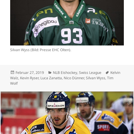
Silvan Wyss (Bild: Presse EHC Olten).
Veröffentlicht
Kategorien
Schlagwörter
Februar 27, 2019
NLB Eishockey
,
Swiss League
Kelvin
am
Walz
,
Kevin Ryser
,
Luca Zanatta
,
Nico Dünner
,
Silvan Wyss
,
Tim
Wolf