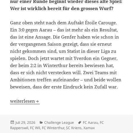
nur einer Runde beginnt wieder dieses alte Spiel:
Wer ist wirklich bereit für den grossen Wurf?
Ganz oben steht nach dem Auftakt Étoile Carouge.
Ein 3:0 gegen Aarau – das ist mehr als ein Resultat,
das ist eine Ansage. Die Genfer haben wie schon in
der vergangenen Saison gezeigt, dass sie erneut
nicht gekommen sind, um Statist in dieser Liga zu
spielen. Doch jetzt wartet mit Yverdon ein Gegner,
der beim 2:2 in Winterthur bereits bewiesen hat,
dass er sich nicht verstecken will. Zwei Teams mit
Ambitionen treffen aufeinander – und beide wollen
beweisen, dass der erste Eindruck kein Zufall war.
2. Spieltag: Wenn die ersten Funken fliegen
weiterlesen
Veröffentlicht
Kategorien
Schlagwörter
Juli 29, 2026
Challenge League
FC Aarau
,
FC
am
Rapperswil
,
FC Wil
,
FC Winterthur
,
SC Kriens
,
Xamax