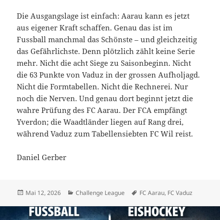
Die Ausgangslage ist einfach: Aarau kann es jetzt
aus eigener Kraft schaffen. Genau das ist im
Fussball manchmal das Schönste – und gleichzeitig
das Gefährlichste. Denn plötzlich zählt keine Serie
mehr. Nicht die acht Siege zu Saisonbeginn. Nicht
die 63 Punkte von Vaduz in der grossen Aufholjagd.
Nicht die Formtabellen. Nicht die Rechnerei. Nur
noch die Nerven. Und genau dort beginnt jetzt die
wahre Prüfung des FC Aarau. Der FCA empfängt
Yverdon; die Waadtländer liegen auf Rang drei,
während Vaduz zum Tabellensiebten FC Wil reist.
Daniel Gerber
Veröffentlicht
Kategorien
Schlagwörter
Mai 12, 2026
Challenge League
FC Aarau
,
FC Vaduz
am