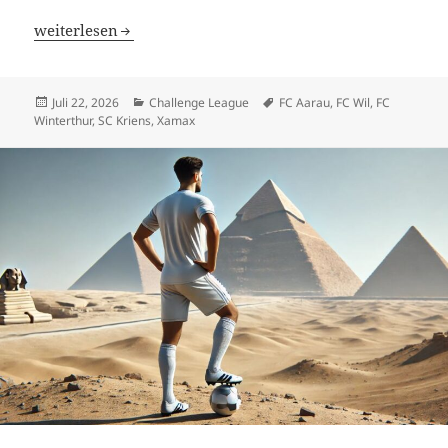
Challenge League 2026/27: Die Liga der grossen Sehnsüch
weiterlesen
Veröffentlicht
Kategorien
Schlagwörter
Juli 22, 2026
Challenge League
FC Aarau
,
FC Wil
,
FC
am
Winterthur
,
SC Kriens
,
Xamax