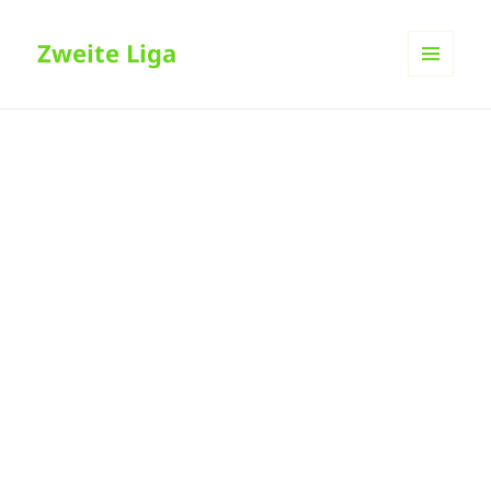
Zweite Liga
MENÜ
UND
WIDGETS