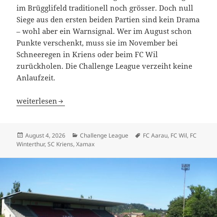
im Brügglifeld traditionell noch grösser. Doch null
Siege aus den ersten beiden Partien sind kein Drama
– wohl aber ein Warnsignal. Wer im August schon
Punkte verschenkt, muss sie im November bei
Schneeregen in Kriens oder beim FC Wil
zurückholen. Die Challenge League verzeiht keine
Anlaufzeit.
3. Spieltag: Die Masken fallen – und plötzlich steht Xam
weiterlesen
Veröffentlicht
Kategorien
Schlagwörter
August 4, 2026
Challenge League
FC Aarau
,
FC Wil
,
FC
am
Winterthur
,
SC Kriens
,
Xamax