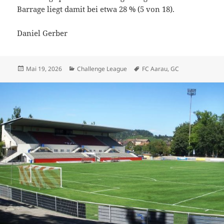
Barrage liegt damit bei etwa 28 % (5 von 18).
Daniel Gerber
Veröffentlicht
Kategorien
Schlagwörter
Mai 19, 2026
Challenge League
FC Aarau
,
GC
am