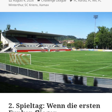
Veröffentlicht
Kategorien
Schlagwörter
August 4, 2026
Challenge League
FC Aarau
,
FC Wil
,
FC
am
Winterthur
,
SC Kriens
,
Xamax
2. Spieltag: Wenn die ersten