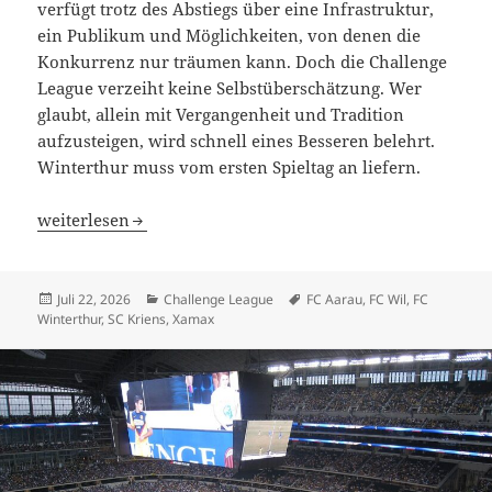
verfügt trotz des Abstiegs über eine Infrastruktur,
ein Publikum und Möglichkeiten, von denen die
Konkurrenz nur träumen kann. Doch die Challenge
League verzeiht keine Selbstüberschätzung. Wer
glaubt, allein mit Vergangenheit und Tradition
aufzusteigen, wird schnell eines Besseren belehrt.
Winterthur muss vom ersten Spieltag an liefern.
Challenge League 2026/27: Die Liga der grossen Sehnsüch
weiterlesen
Veröffentlicht
Kategorien
Schlagwörter
Juli 22, 2026
Challenge League
FC Aarau
,
FC Wil
,
FC
am
Winterthur
,
SC Kriens
,
Xamax