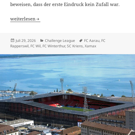
beweisen, dass der erste Eindruck kein Zufall war.
2. Spieltag: Wenn die ersten Funken fliegen
weiterlesen
Veröffentlicht
Kategorien
Schlagwörter
Juli 29, 2026
Challenge League
FC Aarau
,
FC
am
Rapperswil
,
FC Wil
,
FC Winterthur
,
SC Kriens
,
Xamax