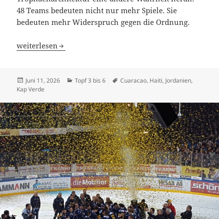
48 Teams bedeuten nicht nur mehr Spiele. Sie
bedeuten mehr Widerspruch gegen die Ordnung.
Die WM der Widerspenstigen: Wenn Fussball nicht mehr
weiterlesen
Veröffentlicht
Kategorien
Schlagwörter
Juni 11, 2026
Topf 3 bis 6
Cuaracao
,
Haiti
,
Jordanien
,
am
Kap Verde