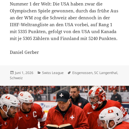
Nummer 1 der Welt: Die USA haben zwar die
Olympischen Spiele gewonnen, durch das frühe Aus
an der WM zog die Schweiz aber dennoch in der
IIHF-Weltrangliste an den USA vorbei, auf Rang 1
mit 5335 Punkten, gefolgt von den USA und Kanada
mit je 5305 Zählern und Finnland mit 5240 Punkten.
Daniel Gerber
Veröffentlicht
Kategorien
Schlagwörter
Juni 1, 2026
Swiss League
Eisgenossen
,
SC Langenthal
,
am
Schweiz