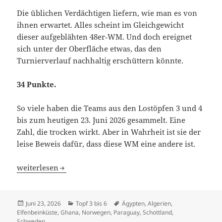
Die üblichen Verdächtigen liefern, wie man es von
ihnen erwartet. Alles scheint im Gleichgewicht
dieser aufgeblähten 48er‑WM. Und doch ereignet
sich unter der Oberfläche etwas, das den
Turnierverlauf nachhaltig erschüttern könnte.
34 Punkte.
So viele haben die Teams aus den Lostöpfen 3 und 4
bis zum heutigen 23. Juni 2026 gesammelt. Eine
Zahl, die trocken wirkt. Aber in Wahrheit ist sie der
leise Beweis dafür, dass diese WM eine andere ist.
Die Revolution der Kleinen: 34 Punkte als verborgenes 
weiterlesen
Veröffentlicht
Kategorien
Schlagwörter
Juni 23, 2026
Topf 3 bis 6
Ägypten
,
Algerien
,
am
Elfenbeinküste
,
Ghana
,
Norwegen
,
Paraguay
,
Schottland
,
Schweden