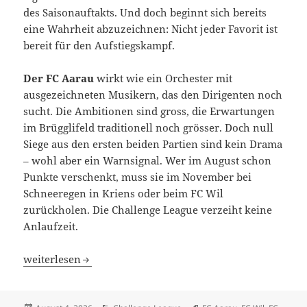
des Saisonauftakts. Und doch beginnt sich bereits
eine Wahrheit abzuzeichnen: Nicht jeder Favorit ist
bereit für den Aufstiegskampf.
Der FC Aarau
wirkt wie ein Orchester mit
ausgezeichneten Musikern, das den Dirigenten noch
sucht. Die Ambitionen sind gross, die Erwartungen
im Brügglifeld traditionell noch grösser. Doch null
Siege aus den ersten beiden Partien sind kein Drama
– wohl aber ein Warnsignal. Wer im August schon
Punkte verschenkt, muss sie im November bei
Schneeregen in Kriens oder beim FC Wil
zurückholen. Die Challenge League verzeiht keine
Anlaufzeit.
3. Spieltag: Die Masken fallen – und plötzlich steht Xam
weiterlesen