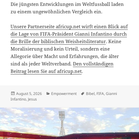
Die jüngsten Entwicklungen im Weltfussball laden
zu einem ungewöhnlichen Vergleich ein.
Unsere Partnerseite africup.net wirft einen Blick auf
die Lage von FIFA-Präsident Gianni Infantino durch
die Brille der biblischen Weisheitsliteratur
. Keine
Moralisierung und kein Urteil, sondern eine
Allegorie über Macht und Erfahrungen, die älter
sind als jeder Weltverband.
Den vollständigen
Beitrag lesen Sie auf africup.net
.
Veröffentlicht
Kategorien
Schlagwörter
August 5, 2026
Empowerment
Bibel
,
FIFA
,
Gianni
am
Infantino
,
Jesus