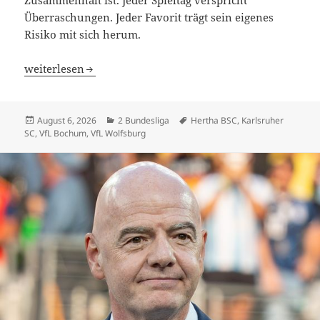
Überraschungen. Jeder Favorit trägt sein eigenes
Risiko mit sich herum.
2. Bundesliga 2026/27. Wenn jede Woche ein Endspiel ist: 
weiterlesen
Veröffentlicht
Kategorien
Schlagwörter
August 6, 2026
2 Bundesliga
Hertha BSC
,
Karlsruher
am
SC
,
VfL Bochum
,
VfL Wolfsburg