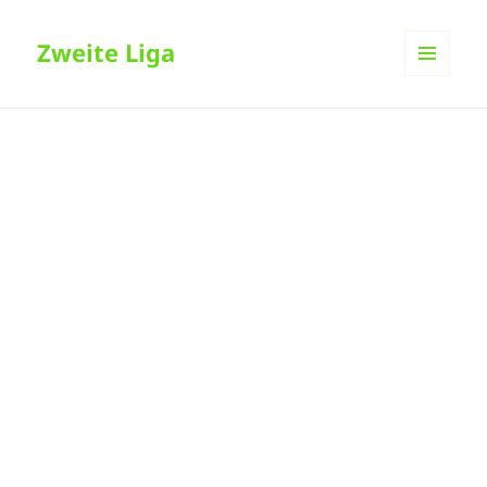
Zweite Liga
MENÜ
UND
WIDGETS