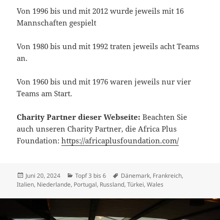
Von 1996 bis und mit 2012 wurde jeweils mit 16
Mannschaften gespielt
Von 1980 bis und mit 1992 traten jeweils acht Teams
an.
Von 1960 bis und mit 1976 waren jeweils nur vier
Teams am Start.
Charity Partner dieser Webseite:
Beachten Sie
auch unseren Charity Partner, die Africa Plus
Foundation:
https://africaplusfoundation.com/
Veröffentlicht
Kategorien
Schlagwörter
Juni 20, 2024
Topf 3 bis 6
Dänemark
,
Frankreich
,
am
Italien
,
Niederlande
,
Portugal
,
Russland
,
Türkei
,
Wales