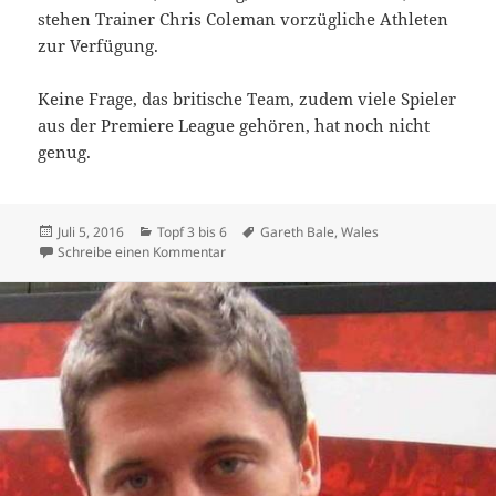
stehen Trainer Chris Coleman vorzügliche Athleten
zur Verfügung.
Keine Frage, das britische Team, zudem viele Spieler
aus der Premiere League gehören, hat noch nicht
genug.
Veröffentlicht
Kategorien
Schlagwörter
Juli 5, 2016
Topf 3 bis 6
Gareth Bale
,
Wales
am
zu Wales – Premier Class aus der Premier 
Schreibe einen Kommentar