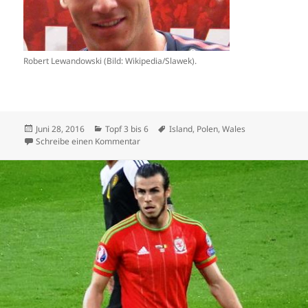
Robert Lewandowski (Bild: Wikipedia/Slawek).
Veröffentlicht
Kategorien
Schlagwörter
Juni 28, 2016
Topf 3 bis 6
Island
,
Polen
,
Wales
am
zu Island und Co haben EM im Griff
Schreibe einen Kommentar