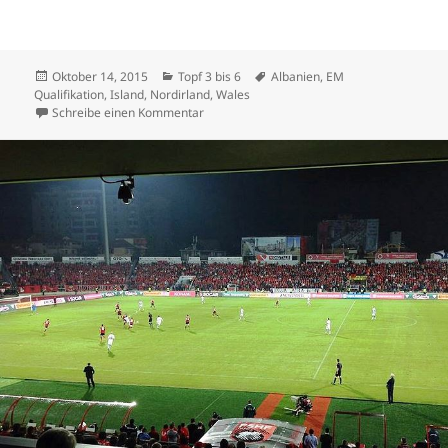
Veröffentlicht
Kategorien
Schlagwörter
Oktober 14, 2015
Topf 3 bis 6
Albanien
,
EM
am
Qualifikation
,
Island
,
Nordirland
,
Wales
zu Albanien, Island und Nordirland sind Eu
Schreibe einen Kommentar