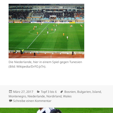
Die Niederlande, hier in einem Spiel gegen Tunesien
(Bild: Wikipedia/DrFO.Jr.Tn).
Veröffentlicht
Kategorien
Schlagwörter
März 27, 2017
Topf 3 bis 6
Bosnien
,
Bulgarien
,
Island
,
am
Montenegro
,
Niederlande
,
Nordirland
,
Wales
zu Pleite für Niederlande: Topf 3 bis 6 schl
Schreibe einen Kommentar