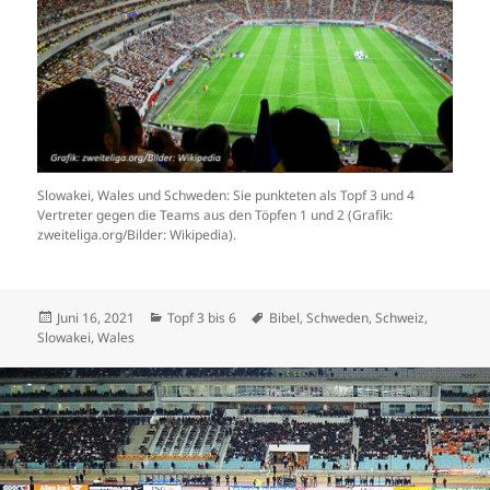
Slowakei, Wales und Schweden: Sie punkteten als Topf 3 und 4
Vertreter gegen die Teams aus den Töpfen 1 und 2 (Grafik:
zweiteliga.org/Bilder: Wikipedia).
Veröffentlicht
Kategorien
Schlagwörter
Juni 16, 2021
Topf 3 bis 6
Bibel
,
Schweden
,
Schweiz
,
am
Slowakei
,
Wales