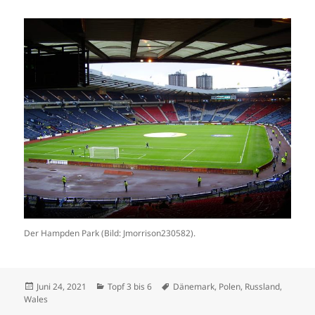
Der Hampden Park (Bild: Jmorrison230582).
Veröffentlicht
Kategorien
Schlagwörter
Juni 24, 2021
Topf 3 bis 6
Dänemark
,
Polen
,
Russland
,
am
Wales