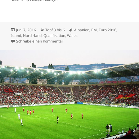
Veröffentlicht
Kategorien
Schlagwörter
Juni 7, 2016
Topf 3 bis 6
Albanien
,
EM
,
Euro 2016
,
am
Island
,
Nordirland
,
Qualifikation
,
Wales
zu Albanien, Wales und Island sorgen für fr
Schreibe einen Kommentar