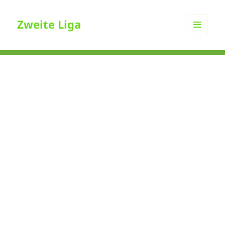
Zweite Liga
MENÜ
UND
WIDGETS