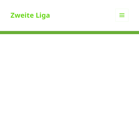
Zweite Liga
MENÜ
UND
WIDGETS