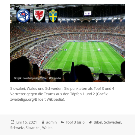
Slowakei, Wales und Schweden: Sie punkteten als Topf 3 und 4
Vertreter gegen die Teams aus den Töpfen 1 und 2 (Grafik:
zweiteliga.org/Bilder: Wikipedia).
Veröffentlicht
Autor
Kategorien
Schlagwörter
Juni 16, 2021
admin
Topf 3 bis 6
Bibel
,
Schweden
,
am
Schweiz
,
Slowakei
,
Wales