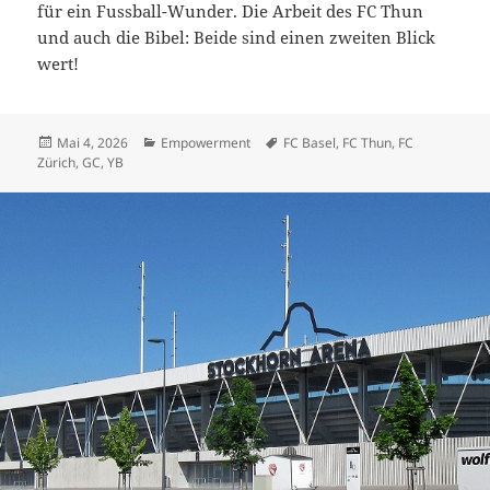
für ein Fussball-Wunder. Die Arbeit des FC Thun
und auch die Bibel: Beide sind einen zweiten Blick
wert!
Veröffentlicht
Kategorien
Schlagwörter
Mai 4, 2026
Empowerment
FC Basel
,
FC Thun
,
FC
am
Zürich
,
GC
,
YB