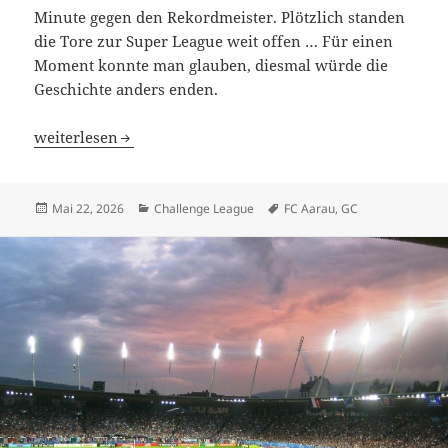
Minute gegen den Rekordmeister. Plötzlich standen
die Tore zur Super League weit offen … Für einen
Moment konnte man glauben, diesmal würde die
Geschichte anders enden.
FC Aarau gegen GC: 104 Minuten Hoffnung, ein weiteres 
weiterlesen
Veröffentlicht
Kategorien
Schlagwörter
Mai 22, 2026
Challenge League
FC Aarau
,
GC
am