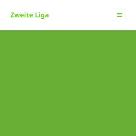
Zweite Liga
MENÜ
UND
WIDGETS