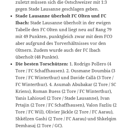
zuletzt müssen sich die Ostschweizer mit 1:3
gegen Stade Lausanne geschlagen geben.
Stade Lausanne überholt FC Olten und FC
Ibach:
Stade Lausanne überholt in der ewigen
Tabelle den FC Olten und liegt neu auf Rang 79
mit 49 Punkten, punktgleich zwar mit dem FCO
aber aufgrund des Torverhältnisses vor den
Oltnern. Zudem wurde auch der FC Ibach
überholt (48 Punkte).
Die besten Torschützen:
1. Rodrigo Pollero (4
Tore / FC Schaffhausen). 2. Ousmane Doumbia (3
Tore / FC Winterthur) und Davide Callà (3 Tore /
FC Winterthur). 4. Asumah Abubakar (2 Tore / SC
Kriens), Roman Buess (2 Tore / FC Winterthur),
Yanis Lahiouel (2 Tore / Stade Lausanne), Ivan
Prtajin (2 Tore / FC Schaffhausen), Valon Fazliu (2
Tore / FC Wil), Olivier Jäckle (2 Tore / FC Aarau),
Shkëlzen Gashi (2 Tore / FC Aarau) und Shkelqim
Demhasaj (2 Tore / GC).