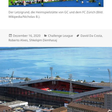
Der Letzigrund, die Heimspielstätte von GC und dem FC Zürich (Bild:
Wikipedia/Nicholas B.).
Veröffentlicht
Kategorien
Schlagwörter
Dezember 16, 2020
Challenge League
David Da Costa
,
am
Roberto Alves
,
Shkelqim Demhasaj