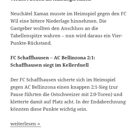
Neuchâtel Xamax musste im Heimspiel gegen den FC
Wil eine bittere Niederlage hinnehmen. Die
Gastgeber wollten den Anschluss an die
Tabellenspitze wahren – nun wird daraus ein Vier-
Punkte-Rückstand.
FC Schaffhausen – AC Bellinzona 2:1:
Schaffhausen siegt im Kellerduell
Der FC Schaffhausen sicherte sich im Heimspiel
gegen AC Bellinzona einen knappen 2:1-Sieg (zur
Pause führten die Ostschweizer mit 2:0-Toren) und
kletterte damit auf Platz acht. In der Endabrechnung
könnten diese Punkte wichtig sein.
FC Schaffhausen und Etolie Carouge kassieren beide Ansc
weiterlesen