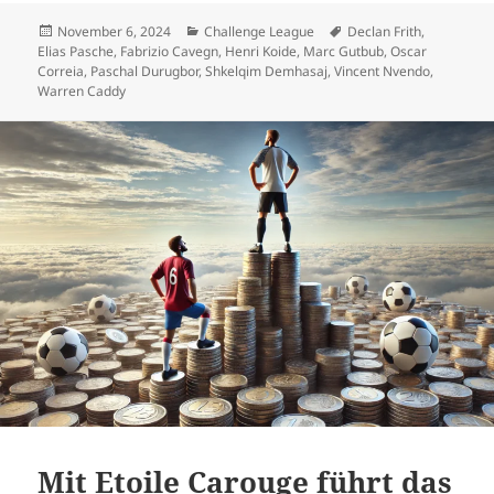
Veröffentlicht
Kategorien
Schlagwörter
November 6, 2024
Challenge League
Declan Frith
,
am
Elias Pasche
,
Fabrizio Cavegn
,
Henri Koide
,
Marc Gutbub
,
Oscar
Correia
,
Paschal Durugbor
,
Shkelqim Demhasaj
,
Vincent Nvendo
,
Warren Caddy
Mit Etoile Carouge führt das