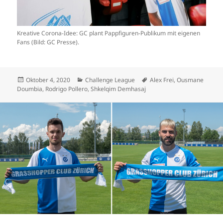
Kreative Corona-Idee: GC plant Pappfiguren-Publikum mit eigenen
Fans (Bild: GC Presse).
Veröffentlicht
Kategorien
Schlagwörter
Oktober 4, 2020
Challenge League
Alex Frei
,
Ousmane
am
Doumbia
,
Rodrigo Pollero
,
Shkelqim Demhasaj