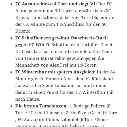
FC Aarau schiesst 4 Tore und siegt 3:1:
Der FC
Aarau gewinnt mit 3:1-Toren auswärts beim SC
Kriens – und schiesst dabei vier Tore (Eigentor in
der 63. Minute zum 1:2-Anschluss für den SC
Kriens).
FC Schaffhausen gewinnt Ostschweiz-Duell
gegen FC Wil:
FC Schaffhausen-Torhüter David
Da Costa lässt sich nicht überwinden. Das Team
von Trainer Murat Yakin gewinnt gegen die
Mannschaft von Alex Frei mit 1:0-Toren.
FC Winterthur mit spätem Ausgleich:
In der 84.
Minute gleicht Roberto Alves den 0:1-Rückstand
auswärts bei Stade-Lausanne aus und nimmt
dadurch einen Punkt für den FC Winterthur mit
nach Hause.
Die besten Torschützen:
1. Rodrigo Pollero (8
Tore / FC Schaffhausen). 2. Shkëlzen Gashi (6 Tore
/ FC Aarau) und Yanis Lahiouel (6 Tore / Stade
Lausanne). 4. Asumah Abubakar (5 Tore / SC