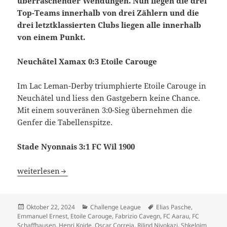
überraschender Wendungen. Nun liegen die drei
Top-Teams innerhalb von drei Zählern und die
drei letztklassierten Clubs liegen alle innerhalb
von einem Punkt.
Neuchâtel Xamax 0:3 Etoile Carouge
Im Lac Leman-Derby triumphierte Etoile Carouge in
Neuchâtel und liess den Gastgebern keine Chance.
Mit einem souveränen 3:0-Sieg übernehmen die
Genfer die Tabellenspitze.
Stade Nyonnais 3:1 FC Wil 1900
Etoile Carouge übernimmt Tabellenspitze, FC Aarau mit w
weiterlesen
Veröffentlicht
Kategorien
Schlagwörter
Oktober 22, 2024
Challenge League
Elias Pasche
,
am
Emmanuel Ernest
,
Etoile Carouge
,
Fabrizio Cavegn
,
FC Aarau
,
FC
Schaffhausen
,
Henri Koide
,
Oscar Correia
,
Rilind Nivokazi
,
Shkelqim