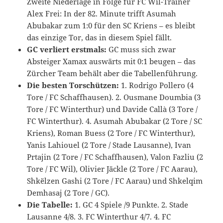
Zweite Niederlage in Folge für FC Wil-Trainer
Alex Frei: In der 82. Minute trifft Asumah
Abubakar zum 1:0 für den SC Kriens – es bleibt
das einzige Tor, das in diesem Spiel fällt.
GC verliert erstmals:
GC muss sich zwar
Absteiger Xamax auswärts mit 0:1 beugen – das
Zürcher Team behält aber die Tabellenführung.
Die besten Torschützen:
1. Rodrigo Pollero (4
Tore / FC Schaffhausen). 2. Ousmane Doumbia (3
Tore / FC Winterthur) und Davide Callà (3 Tore /
FC Winterthur). 4. Asumah Abubakar (2 Tore / SC
Kriens), Roman Buess (2 Tore / FC Winterthur),
Yanis Lahiouel (2 Tore / Stade Lausanne), Ivan
Prtajin (2 Tore / FC Schaffhausen), Valon Fazliu (2
Tore / FC Wil), Olivier Jäckle (2 Tore / FC Aarau),
Shkëlzen Gashi (2 Tore / FC Aarau) und Shkelqim
Demhasaj (2 Tore / GC).
Die Tabelle:
1. GC 4 Spiele /9 Punkte. 2. Stade
Lausanne 4/8. 3. FC Winterthur 4/7. 4. FC