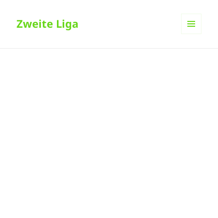
Zweite Liga
MENÜ
UND
WIDGETS