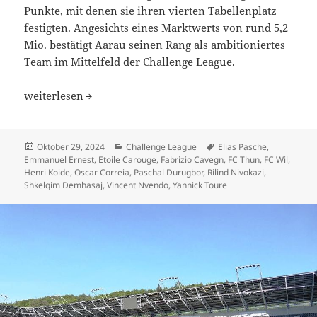
Punkte, mit denen sie ihren vierten Tabellenplatz
festigten. Angesichts eines Marktwerts von rund 5,2
Mio. bestätigt Aarau seinen Rang als ambitioniertes
Team im Mittelfeld der Challenge League.
Mit Etoile Carouge führt das günstigste Team, FC Thun un
weiterlesen
Veröffentlicht
Kategorien
Schlagwörter
Oktober 29, 2024
Challenge League
Elias Pasche
,
am
Emmanuel Ernest
,
Etoile Carouge
,
Fabrizio Cavegn
,
FC Thun
,
FC Wil
,
Henri Koide
,
Oscar Correia
,
Paschal Durugbor
,
Rilind Nivokazi
,
Shkelqim Demhasaj
,
Vincent Nvendo
,
Yannick Toure