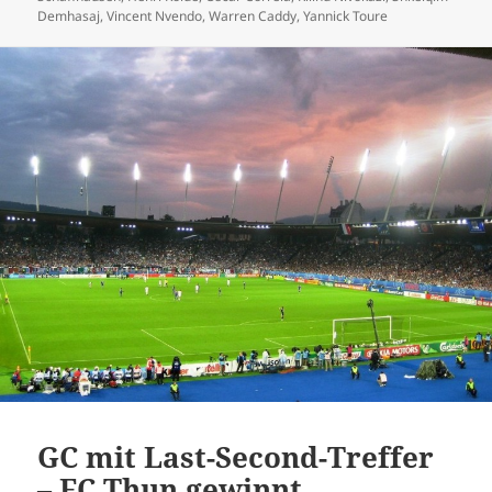
Demhasaj
,
Vincent Nvendo
,
Warren Caddy
,
Yannick Toure
GC mit Last-Second-Treffer
– FC Thun gewinnt