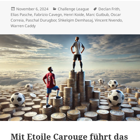
Veröffentlicht
Kategorien
Schlagwörter
November 6, 2024
Challenge League
Declan Frith
,
am
Elias Pasche
,
Fabrizio Cavegn
,
Henri Koide
,
Marc Gutbub
,
Oscar
Correia
,
Paschal Durugbor
,
Shkelqim Demhasaj
,
Vincent Nvendo
,
Warren Caddy
Mit Etoile Carouge führt das