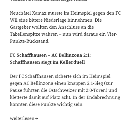
Neuchâtel Xamax musste im Heimspiel gegen den FC
Wil eine bittere Niederlage hinnehmen. Die
Gastgeber wollten den Anschluss an die
Tabellenspitze wahren – nun wird daraus ein Vier-
Punkte-Rückstand.
FC Schaffhausen – AC Bellinzona 2:1:
Schaffhausen siegt im Kellerduell
Der FC Schaffhausen sicherte sich im Heimspiel
gegen AC Bellinzona einen knappen 2:1-Sieg (zur
Pause führten die Ostschweizer mit 2:0-Toren) und
kletterte damit auf Platz acht. In der Endabrechnung
könnten diese Punkte wichtig sein.
FC Schaffhausen und Etolie Carouge kassieren beide Ansc
weiterlesen