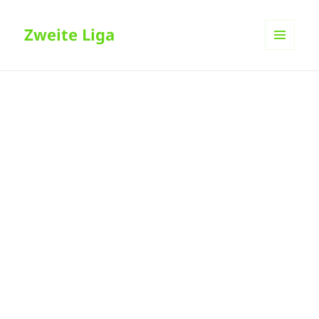
Zweite Liga
MENÜ
UND
WIDGETS