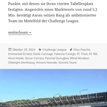
Punkte, mit denen sie ihren vierten Tabellenplatz
festigten. Angesichts eines Marktwerts von rund 5,2
Mio. bestätigt Aarau seinen Rang als ambitioniertes
Team im Mittelfeld der Challenge League.
Mit Etoile Carouge führt das günstigste Team, FC Thun un
weiterlesen
Veröffentlicht
Kategorien
Schlagwörter
Oktober 29, 2024
Challenge League
Elias Pasche
,
am
Emmanuel Ernest
,
Etoile Carouge
,
Fabrizio Cavegn
,
FC Thun
,
FC Wil
,
Henri Koide
,
Oscar Correia
,
Paschal Durugbor
,
Rilind Nivokazi
,
Shkelqim Demhasaj
,
Vincent Nvendo
,
Yannick Toure