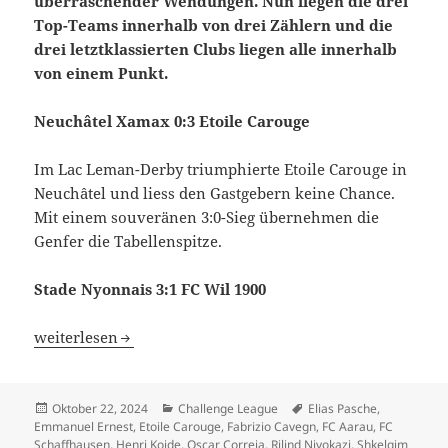
überraschender Wendungen. Nun liegen die drei
Top-Teams innerhalb von drei Zählern und die
drei letztklassierten Clubs liegen alle innerhalb
von einem Punkt.
Neuchâtel Xamax 0:3 Etoile Carouge
Im Lac Leman-Derby triumphierte Etoile Carouge in
Neuchâtel und liess den Gastgebern keine Chance.
Mit einem souveränen 3:0-Sieg übernehmen die
Genfer die Tabellenspitze.
Stade Nyonnais 3:1 FC Wil 1900
Etoile Carouge übernimmt Tabellenspitze, FC Aarau mit w
weiterlesen
Veröffentlicht
Kategorien
Schlagwörter
Oktober 22, 2024
Challenge League
Elias Pasche
,
am
Emmanuel Ernest
,
Etoile Carouge
,
Fabrizio Cavegn
,
FC Aarau
,
FC
Schaffhausen
,
Henri Koide
,
Oscar Correia
,
Rilind Nivokazi
,
Shkelqim