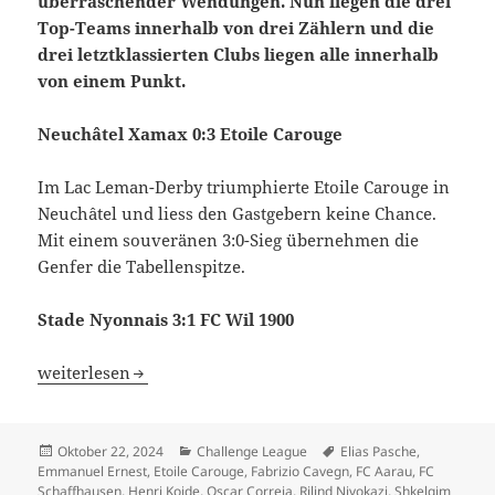
überraschender Wendungen. Nun liegen die drei
Top-Teams innerhalb von drei Zählern und die
drei letztklassierten Clubs liegen alle innerhalb
von einem Punkt.
Neuchâtel Xamax 0:3 Etoile Carouge
Im Lac Leman-Derby triumphierte Etoile Carouge in
Neuchâtel und liess den Gastgebern keine Chance.
Mit einem souveränen 3:0-Sieg übernehmen die
Genfer die Tabellenspitze.
Stade Nyonnais 3:1 FC Wil 1900
Etoile Carouge übernimmt Tabellenspitze, FC Aarau mit w
weiterlesen
Veröffentlicht
Kategorien
Schlagwörter
Oktober 22, 2024
Challenge League
Elias Pasche
,
am
Emmanuel Ernest
,
Etoile Carouge
,
Fabrizio Cavegn
,
FC Aarau
,
FC
Schaffhausen
,
Henri Koide
,
Oscar Correia
,
Rilind Nivokazi
,
Shkelqim