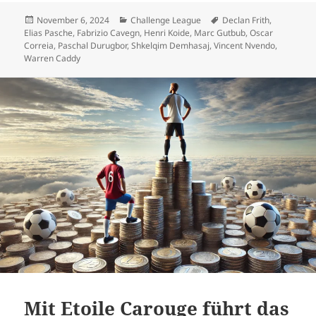
Veröffentlicht
Kategorien
Schlagwörter
November 6, 2024
Challenge League
Declan Frith
,
am
Elias Pasche
,
Fabrizio Cavegn
,
Henri Koide
,
Marc Gutbub
,
Oscar
Correia
,
Paschal Durugbor
,
Shkelqim Demhasaj
,
Vincent Nvendo
,
Warren Caddy
Mit Etoile Carouge führt das