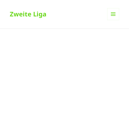
Zweite Liga
MENÜ
UND
WIDGETS