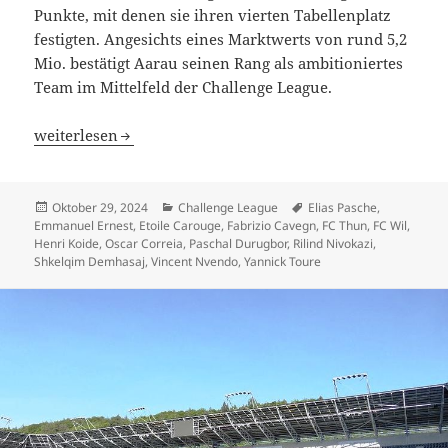
Punkte, mit denen sie ihren vierten Tabellenplatz
festigten. Angesichts eines Marktwerts von rund 5,2
Mio. bestätigt Aarau seinen Rang als ambitioniertes
Team im Mittelfeld der Challenge League.
Mit Etoile Carouge führt das günstigste Team, FC Thun un
weiterlesen
Veröffentlicht
Kategorien
Schlagwörter
Oktober 29, 2024
Challenge League
Elias Pasche
,
am
Emmanuel Ernest
,
Etoile Carouge
,
Fabrizio Cavegn
,
FC Thun
,
FC Wil
,
Henri Koide
,
Oscar Correia
,
Paschal Durugbor
,
Rilind Nivokazi
,
Shkelqim Demhasaj
,
Vincent Nvendo
,
Yannick Toure