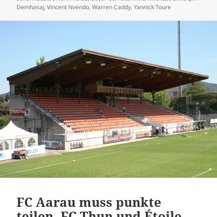
Demhasaj
,
Vincent Nvendo
,
Warren Caddy
,
Yannick Toure
FC Aarau muss punkte
teilen, FC Thun und Étoile