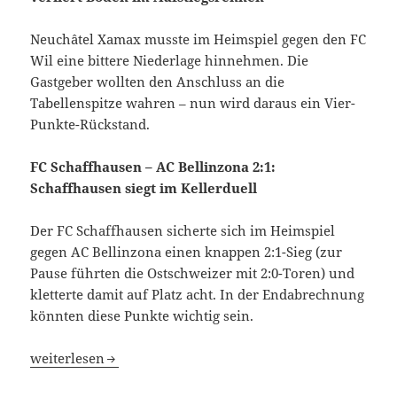
Neuchâtel Xamax musste im Heimspiel gegen den FC
Wil eine bittere Niederlage hinnehmen. Die
Gastgeber wollten den Anschluss an die
Tabellenspitze wahren – nun wird daraus ein Vier-
Punkte-Rückstand.
FC Schaffhausen – AC Bellinzona 2:1:
Schaffhausen siegt im Kellerduell
Der FC Schaffhausen sicherte sich im Heimspiel
gegen AC Bellinzona einen knappen 2:1-Sieg (zur
Pause führten die Ostschweizer mit 2:0-Toren) und
kletterte damit auf Platz acht. In der Endabrechnung
könnten diese Punkte wichtig sein.
FC Schaffhausen und Etolie Carouge kassieren beide Ansc
weiterlesen