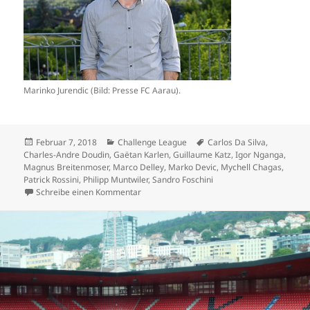
Marinko Jurendic (Bild: Presse FC Aarau).
Veröffentlicht
Kategorien
Schlagwörter
Februar 7, 2018
Challenge League
Carlos Da Silva
,
am
Charles-Andre Doudin
,
Gaëtan Karlen
,
Guillaume Katz
,
Igor Nganga
,
Magnus Breitenmoser
,
Marco Delley
,
Marko Devic
,
Mychell Chagas
,
Patrick Rossini
,
Philipp Muntwiler
,
Sandro Foschini
zu Vier Unentschieden in der Challenge Lea
Schreibe einen Kommentar