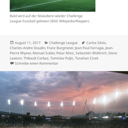
Bald wird auf der Maladiere wieder Challenge
League-Fussball geboten (Bild: Wikipedia/Klapper).
Veröffentlicht
Kategorien
Schlagwörter
August 11, 2017
Challenge League
Carlos Silvio
,
am
Charles-Andre Doudin
,
Franz Burgmeier
,
Jean Paul Farrugia
,
Jean-
Pierre Rhyner
,
Manuel Sutter
,
Petar Misic
,
Sebastién Wüthrich
,
Steve
Lawson
,
Thibault Corbaz
,
Tomislav Puljic
,
Tunahan Cicek
zu Xamax und Schaffhausen weiterhin ohne 
Schreibe einen Kommentar