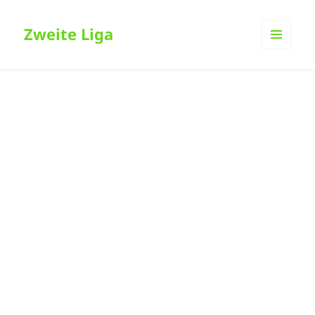
Zweite Liga
MENÜ
UND
WIDGETS