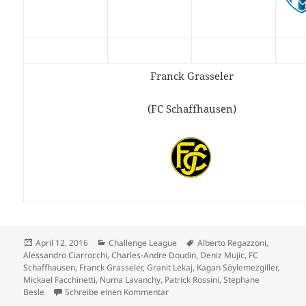
Franck Grasseler
(FC Schaffhausen)
Veröffentlicht
Kategorien
Schlagwörter
April 12, 2016
Challenge League
Alberto Regazzoni
,
am
Alessandro Ciarrocchi
,
Charles-Andre Doudin
,
Deniz Mujic
,
FC
Schaffhausen
,
Franck Grasseler
,
Granit Lekaj
,
Kagan Söylemezgiller
,
Mickael Facchinetti
,
Numa Lavanchy
,
Patrick Rossini
,
Stephane
zu So schafft es Schaffhausen – De
Besle
Schreibe einen Kommentar