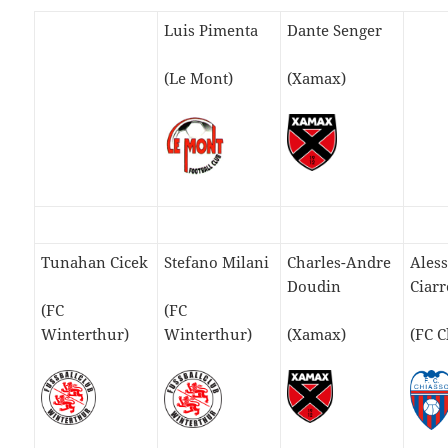
Luis Pimenta
Dante Senger
(Le Mont)
(Xamax)
Tunahan Cicek
Stefano Milani
Charles-Andre
Ales
Doudin
Ciarr
(FC
(FC
Winterthur)
Winterthur)
(Xamax)
(FC C