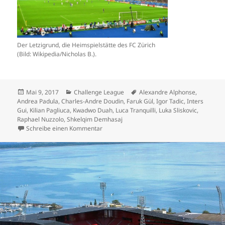
Der Letzigrund, die Heimspielstätte des FC Zürich
(Bild: Wikipedia/Nicholas B.).
Veröffentlicht
Kategorien
Schlagwörter
Mai 9, 2017
Challenge League
Alexandre Alphonse
,
am
Andrea Padula
,
Charles-Andre Doudin
,
Faruk Gül
,
Igor Tadic
,
Inters
Gui
,
Kilian Pagliuca
,
Kwadwo Duah
,
Luca Tranquilli
,
Luka Sliskovic
,
Raphael Nuzzolo
,
Shkelqim Demhasaj
zu Sechs-Tore-Show bei FCZ gegen Le Mont
Schreibe einen Kommentar