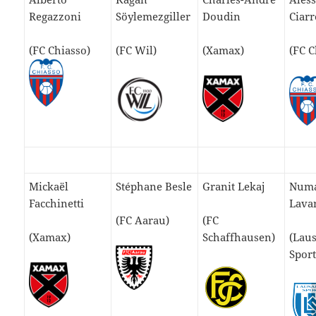
Regazzoni
Söylemezgiller
Doudin
Ciarr
(FC Chiasso)
(FC Wil)
(Xamax)
(FC C
Mickaël
Stéphane Besle
Granit Lekaj
Num
Facchinetti
Lava
(FC Aarau)
(FC
(Xamax)
Schaffhausen)
(Lau
Sport