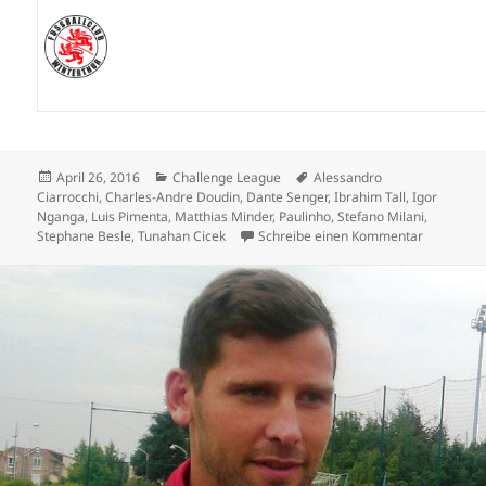
Veröffentlicht
Kategorien
Schlagwörter
April 26, 2016
Challenge League
Alessandro
am
Ciarrocchi
,
Charles-Andre Doudin
,
Dante Senger
,
Ibrahim Tall
,
Igor
Nganga
,
Luis Pimenta
,
Matthias Minder
,
Paulinho
,
Stefano Milani
,
zu Xamax 
Stephane Besle
,
Tunahan Cicek
Schreibe einen Kommentar