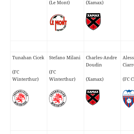
(Le Mont)
(Xamax)
Tunahan Cicek
Stefano Milani
Charles-Andre
Ales
Doudin
Ciarr
(FC
(FC
Winterthur)
Winterthur)
(Xamax)
(FC C