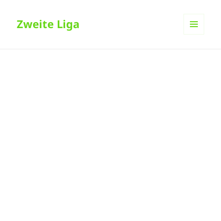
Zweite Liga
MENÜ
UND
WIDGETS