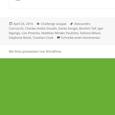
Veröffentlicht
Kategorien
Schlagwörter
April 26, 2016
Challenge League
Alessandro
am
Ciarrocchi
,
Charles-Andre Doudin
,
Dante Senger
,
Ibrahim Tall
,
Igor
Nganga
,
Luis Pimenta
,
Matthias Minder
,
Paulinho
,
Stefano Milani
,
zu Xamax 
Stephane Besle
,
Tunahan Cicek
Schreibe einen Kommentar
Mit Stolz präsentiert von WordPress