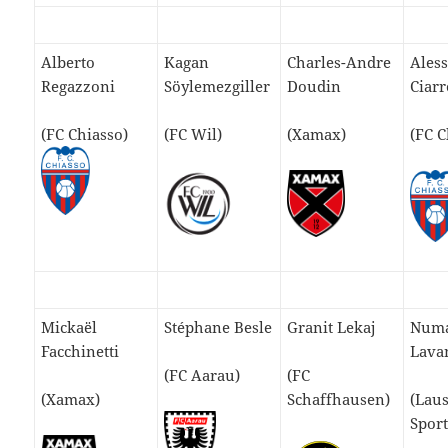
Alberto
Kagan
Charles-Andre
Ales
Regazzoni
Söylemezgiller
Doudin
Ciarr
(FC Chiasso)
(FC Wil)
(Xamax)
(FC C
Mickaël
Stéphane Besle
Granit Lekaj
Num
Facchinetti
Lava
(FC Aarau)
(FC
(Xamax)
Schaffhausen)
(Lau
Sport