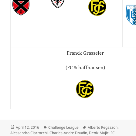
Franck Grasseler
(FC Schaffhausen)
Veröffentlicht
Kategorien
Schlagwörter
April 12, 2016
Challenge League
Alberto Regazzoni
,
am
Alessandro Ciarrocchi
,
Charles-Andre Doudin
,
Deniz Mujic
,
FC