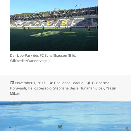
Der Lipo-Park des FC Schaffhausen (Bild:
Wikipedia/Wandervogel).
Veröffentlicht
Kategorien
Schlagwörter
November 1, 2017
Challenge League
Guilherme
am
Fioravanti
,
Helios Sessolo
,
Stephane Besle
,
Tunahan Cicek
,
Yassin
Mikari