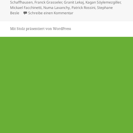
Schaffhausen
,
Franck Grasseler
,
Granit Lekaj
,
Kagan Söylemezgiller
,
Mickael Facchinetti
,
Numa Lavanchy
,
Patrick Rossini
,
Stephane
zu So schafft es Schaffhausen – De
Besle
Schreibe einen Kommentar
Mit Stolz präsentiert von WordPress