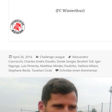
(FC Winterthur)
Veröffentlicht
Kategorien
Schlagwörter
April 26, 2016
Challenge League
Alessandro
am
Ciarrocchi
,
Charles-Andre Doudin
,
Dante Senger
,
Ibrahim Tall
,
Igor
Nganga
,
Luis Pimenta
,
Matthias Minder
,
Paulinho
,
Stefano Milani
,
zu Xamax 
Stephane Besle
,
Tunahan Cicek
Schreibe einen Kommentar