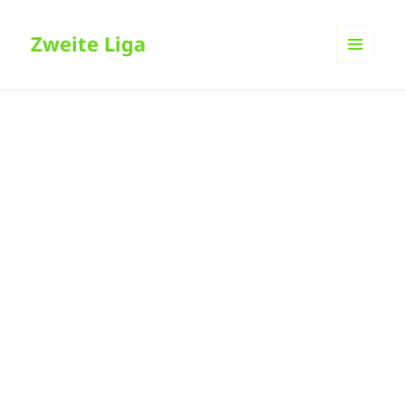
Zweite Liga
MENÜ
UND
WIDGETS