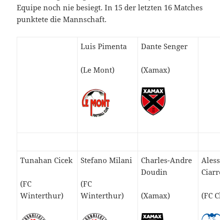
Equipe noch nie besiegt. In 15 der letzten 16 Matches
punktete die Mannschaft.
Luis Pimenta
Dante Senger
(Le Mont)
(Xamax)
Tunahan Cicek
Stefano Milani
Charles-Andre
Ales
Doudin
Ciarr
(FC
(FC
Winterthur)
Winterthur)
(Xamax)
(FC C