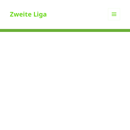
Zweite Liga
MENÜ
UND
WIDGETS