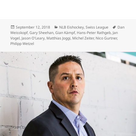
Veröffentlicht
Kategorien
Schlagwör
September 12, 2018
NLB Eishockey
,
Swiss League
Dan
am
Weisskopf
,
Gary Sheehan
,
Gian Kämpf
,
Hans-Peter Rathgeb
,
Jan
Vogel
,
Jason O'Leary
,
Matthias Joggi
,
Michel Zeiter
,
Nico Gurtner
,
Philipp Wetzel