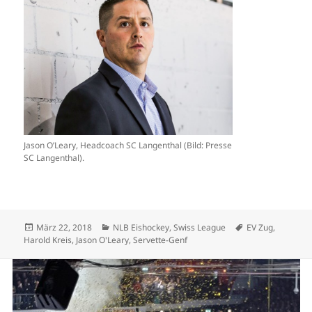
Jason O’Leary, Headcoach SC Langenthal (Bild: Presse
SC Langenthal).
Veröffentlicht
Kategorien
Schlagwörter
März 22, 2018
NLB Eishockey
,
Swiss League
EV Zug
,
am
Harold Kreis
,
Jason O'Leary
,
Servette-Genf