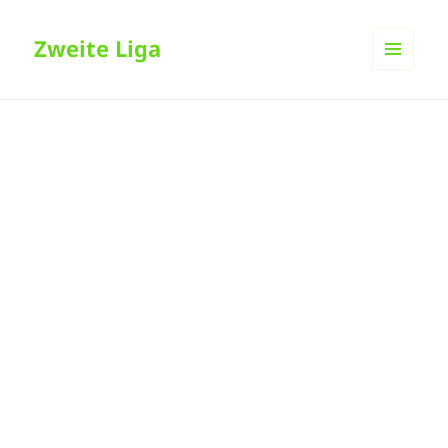
Zweite Liga
MENÜ
UND
WIDGETS