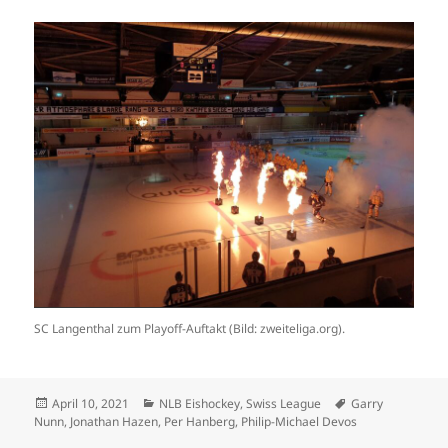
SC Langenthal zum Playoff-Auftakt (Bild: zweiteliga.org).
Veröffentlicht
Kategorien
Schlagwörter
April 10, 2021
NLB Eishockey
,
Swiss League
Garry
am
Nunn
,
Jonathan Hazen
,
Per Hanberg
,
Philip-Michael Devos