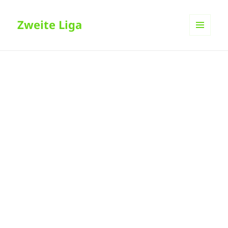
Zweite Liga
MENÜ
UND
WIDGETS