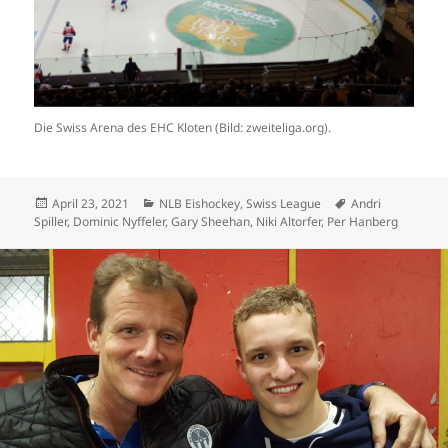
Die Swiss Arena des EHC Kloten (Bild: zweiteliga.org).
Veröffentlicht
Kategorien
Schlagwörter
April 23, 2021
NLB Eishockey
,
Swiss League
Andri
am
Spiller
,
Dominic Nyffeler
,
Gary Sheehan
,
Niki Altorfer
,
Per Hanberg