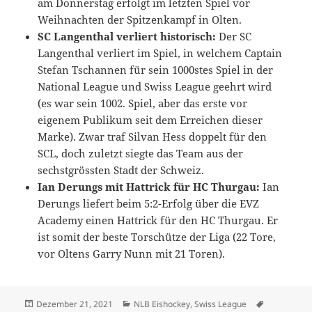
am Donnerstag erfolgt im letzten Spiel vor
Weihnachten der Spitzenkampf in Olten.
SC Langenthal verliert historisch:
Der SC
Langenthal verliert im Spiel, in welchem Captain
Stefan Tschannen für sein 1000stes Spiel in der
National League und Swiss League geehrt wird
(es war sein 1002. Spiel, aber das erste vor
eigenem Publikum seit dem Erreichen dieser
Marke). Zwar traf Silvan Hess doppelt für den
SCL, doch zuletzt siegte das Team aus der
sechstgrössten Stadt der Schweiz.
Ian Derungs mit Hattrick für HC Thurgau:
Ian
Derungs liefert beim 5:2-Erfolg über die EVZ
Academy einen Hattrick für den HC Thurgau. Er
ist somit der beste Torschütze der Liga (22 Tore,
vor Oltens Garry Nunn mit 21 Toren).
Veröffentlicht
Kategorien
Schlagwört
Dezember 21, 2021
NLB Eishockey
,
Swiss League