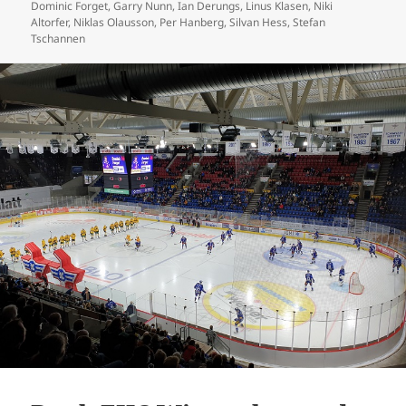
am
Dominic Forget
,
Garry Nunn
,
Ian Derungs
,
Linus Klasen
,
Niki
Altorfer
,
Niklas Olausson
,
Per Hanberg
,
Silvan Hess
,
Stefan
Tschannen