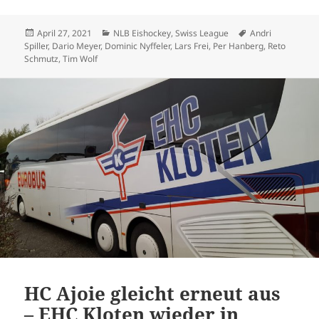
Veröffentlicht
Kategorien
Schlagwörter
April 27, 2021
NLB Eishockey
,
Swiss League
Andri
am
Spiller
,
Dario Meyer
,
Dominic Nyffeler
,
Lars Frei
,
Per Hanberg
,
Reto
Schmutz
,
Tim Wolf
HC Ajoie gleicht erneut aus
– EHC Kloten wieder in