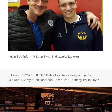
Kevin Schläpfer mit Sohn Elvis (Bild: zweiteliga.org).
Veröffentlicht
Kategorien
Schlagwörter
April 13, 2021
NLB Eishockey
,
Swiss League
Elvis
am
Schläpfer
,
Garry Nunn
,
Jonathan Hazen
,
Per Hanberg
,
Philipp Rytz