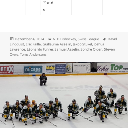
Fond
s
Veröffentlicht
Kategorien
Schlagwörte
Dezember 4, 2024
NLB Eishockey
,
Swiss League
David
am
Lindquist
,
Eric Faille
,
Guillaume Asselin
,
Jakob Stukel
,
Joshua
Lawrence
,
Léonardo Fuhrer
,
Samuel Asselin
,
Sondre Olden
,
Steven
Owre
,
Toms Andersons