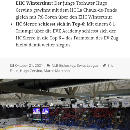
EHC Winterthur:
Der junge Torhüter Hugo
Cervino gewinnt mit dem HC La Chaux-de-Fonds
gleich mit 7:0-Toren über den EHC Winterthur.
HC Sierre schiesst sich in Top-6:
Mit einem 8:1-
Triumpf über die EVZ Academy schiesst sich der
HC Sierre in die Top 6 – das Farmteam des EV Zug
bleibt damit weiter sieglos.
Veröffentlicht
Kategorien
Schlagwörter
Oktober 21, 2021
NLB Eishockey
,
Swiss League
Eric
am
Faille
,
Hugo Cervino
,
Marco Marchon