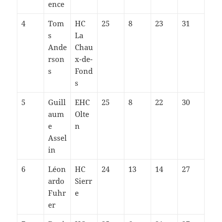
ence
4
Tom
HC
25
8
23
31
s
La
Ande
Chau
rson
x-de-
s
Fond
s
5
Guill
EHC
25
8
22
30
aum
Olte
e
n
Assel
in
6
Léon
HC
24
13
14
27
ardo
Sierr
Fuhr
e
er