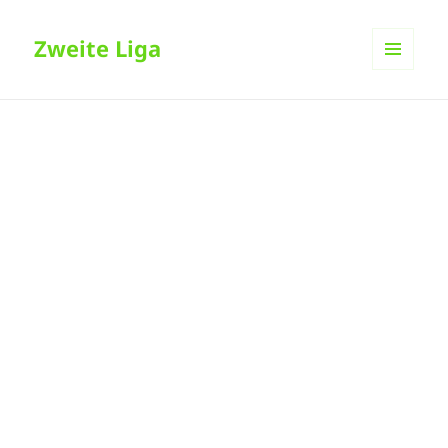
Zweite Liga
MENÜ
UND
WIDGETS