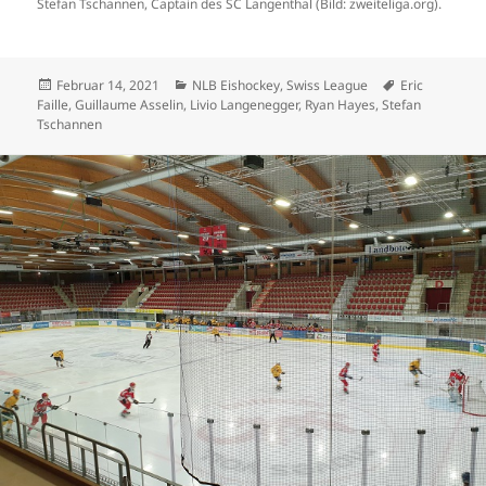
Stefan Tschannen, Captain des SC Langenthal (Bild: zweiteliga.org).
Veröffentlicht
Kategorien
Schlagwörter
Februar 14, 2021
NLB Eishockey
,
Swiss League
Eric
am
Faille
,
Guillaume Asselin
,
Livio Langenegger
,
Ryan Hayes
,
Stefan
Tschannen