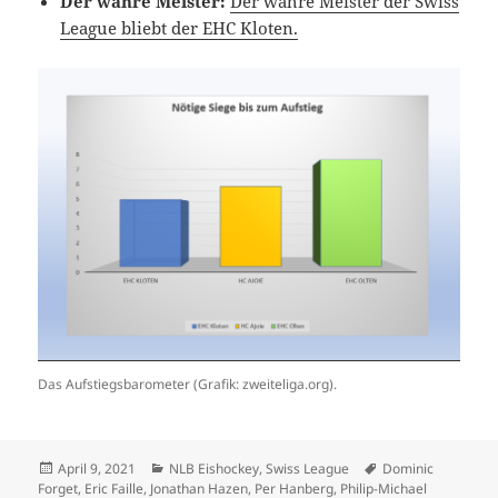
Der wahre Meister:
Der wahre Meister der Swiss
League bliebt der EHC Kloten.
Das Aufstiegsbarometer (Grafik: zweiteliga.org).
Veröffentlicht
Kategorien
Schlagwörter
April 9, 2021
NLB Eishockey
,
Swiss League
Dominic
am
Forget
,
Eric Faille
,
Jonathan Hazen
,
Per Hanberg
,
Philip-Michael