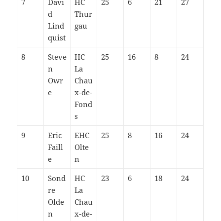
7
Davi
HC
25
6
21
27
d
Thur
Lind
gau
quist
8
Steve
HC
25
16
8
24
n
La
Owr
Chau
e
x-de-
Fond
s
9
Eric
EHC
25
8
16
24
Faill
Olte
e
n
10
Sond
HC
23
6
18
24
re
La
Olde
Chau
n
x-de-