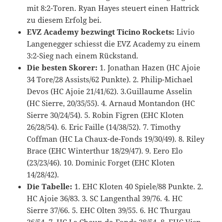
mit 8:2-Toren. Ryan Hayes steuert einen Hattrick
zu diesem Erfolg bei.
EVZ Academy bezwingt Ticino Rockets:
Livio
Langenegger schiesst die EVZ Academy zu einem
3:2-Sieg nach einem Rückstand.
Die besten Skorer:
1. Jonathan Hazen (HC Ajoie
34 Tore/28 Assists/62 Punkte). 2. Philip-Michael
Devos (HC Ajoie 21/41/62). 3.Guillaume Asselin
(HC Sierre, 20/35/55). 4. Arnaud Montandon (HC
Sierre 30/24/54). 5. Robin Figren (EHC Kloten
26/28/54). 6. Eric Faille (14/38/52). 7. Timothy
Coffman (HC La Chaux-de-Fonds 19/30/49). 8. Riley
Brace (EHC Winterthur 18/29/47). 9. Eero Elo
(23/23/46). 10. Dominic Forget (EHC Kloten
14/28/42).
Die Tabelle:
1. EHC Kloten 40 Spiele/88 Punkte. 2.
HC Ajoie 36/83. 3. SC Langenthal 39/76. 4. HC
Sierre 37/66. 5. EHC Olten 39/55. 6. HC Thurgau
36/54. 7. HC La Chaux-de-Fonds 38/54. 8. EHC Visp