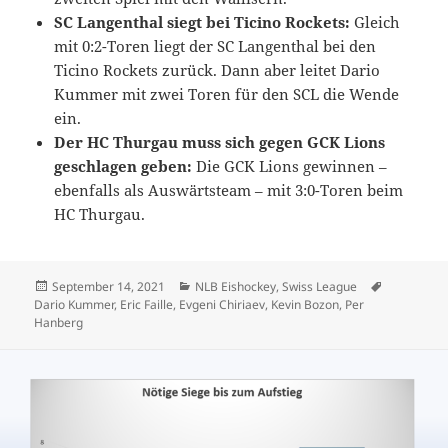
SC Langenthal siegt bei Ticino Rockets:
Gleich
mit 0:2-Toren liegt der SC Langenthal bei den
Ticino Rockets zurück. Dann aber leitet Dario
Kummer mit zwei Toren für den SCL die Wende
ein.
Der HC Thurgau muss sich gegen GCK Lions
geschlagen geben:
Die GCK Lions gewinnen –
ebenfalls als Auswärtsteam – mit 3:0-Toren beim
HC Thurgau.
Veröffentlicht
Kategorien
Schlagwör
September 14, 2021
NLB Eishockey
,
Swiss League
am
Dario Kummer
,
Eric Faille
,
Evgeni Chiriaev
,
Kevin Bozon
,
Per
Hanberg