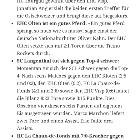
HC Thurgau gewinnt über den EHC Visp,
Jonathan Ang erzielt die beiden ersten Treffer für
die Ostschweizer und bringt diese auf Siegeskurs.
EHC Olten ist ein gutes Pferd:
«Ein gutes Pferd
springt so hoch wie es muss», sagte einst der
deutsche Nationaltorhüter Oliver Kahn. Der EHC
Olten setzte sich mit 2:1-Toren über die Ticino
Rockets durch.
SC Langenthal tut sich gegen Top-4 schwer:
Momentan tut sich der SCL schwer gegen die Top-
4. Nach sechs Matches gegen den EHC Kloten (2:5
und 0:3), den EHC Olten (0:2), HC La Chaux-de-
Fonds (4:1 und 2:6) sowie den EHC Visp (0:6) lautet
die Bilanz 8:23 Tore sowie 3:15 Punkte. Dies
Obschon vier dieser sechs Partien auf eigenem
Eis ausgetragen wurden. Marco Marchon liefert
zwei Tore und einen Assist, Eric Faille drei
Assists.
HC La Chaux-de-Fonds mit 7:0-Kracher gegen