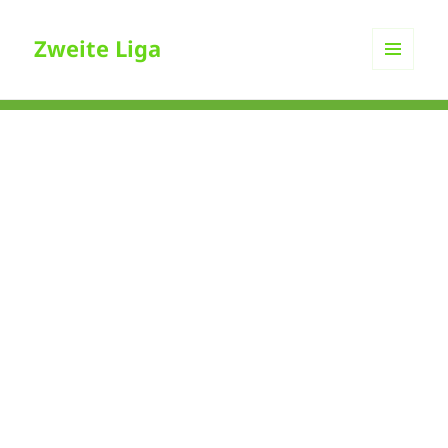
Zweite Liga
MENÜ
UND
WIDGETS