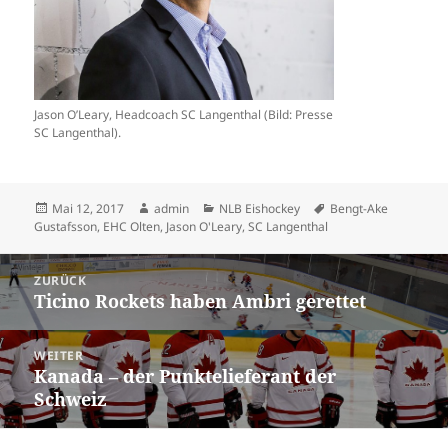
Jason O’Leary, Headcoach SC Langenthal (Bild: Presse
SC Langenthal).
Veröffentlicht
Autor
Kategorien
Schlagwörter
Mai 12, 2017
admin
NLB Eishockey
Bengt-Ake
am
Gustafsson
,
EHC Olten
,
Jason O'Leary
,
SC Langenthal
Beitrags-
ZURÜCK
Navigation
Ticino Rockets haben Ambri gerettet
Vorheriger
Beitrag:
WEITER
Kanada – der Punktelieferant der
Nächster
Schweiz
Beitrag: