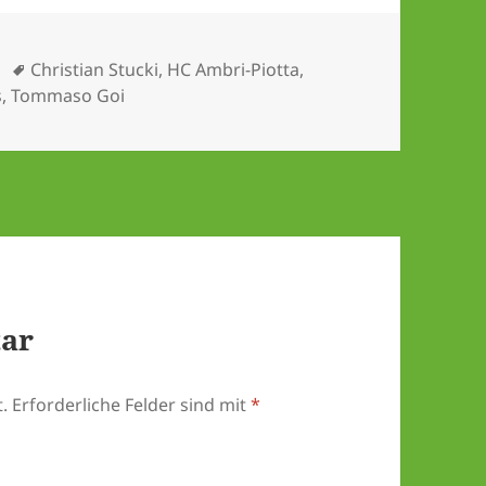
Schlagwörter
Christian Stucki
,
HC Ambri-Piotta
,
s
,
Tommaso Goi
tar
.
Erforderliche Felder sind mit
*