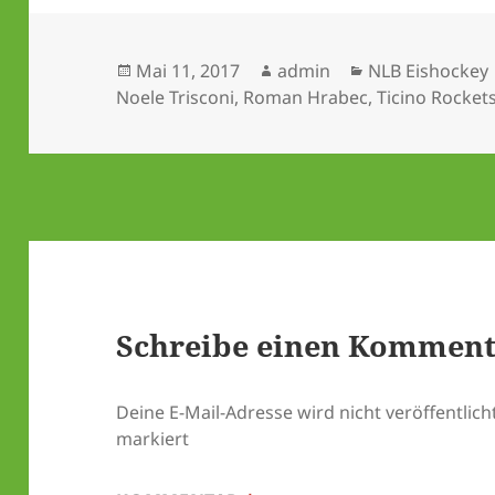
Veröffentlicht
Autor
Kategorien
Mai 11, 2017
admin
NLB Eishockey
am
Noele Trisconi
,
Roman Hrabec
,
Ticino Rocket
Schreibe einen Kommen
Deine E-Mail-Adresse wird nicht veröffentlicht
markiert