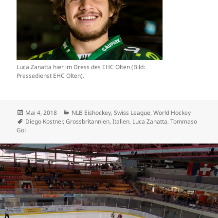
Luca Zanatta hier im Dress des EHC Olten (Bild:
Pressedienst EHC Olten).
Veröffentlicht
Kategorien
Mai 4, 2018
NLB Eishockey
,
Swiss League
,
World Hockey
am
Schlagwörter
Diego Kostner
,
Grossbritannien
,
Italien
,
Luca Zanatta
,
Tommaso
Goi