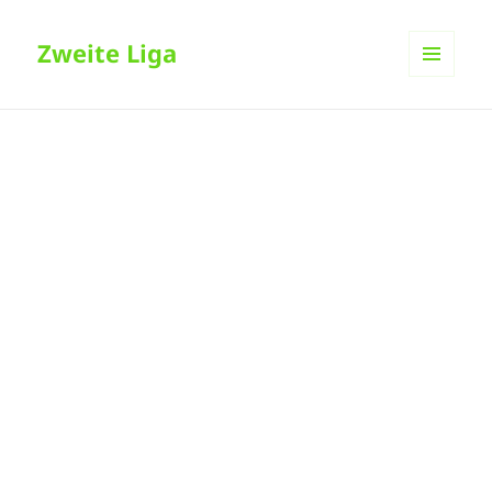
Zweite Liga
MENÜ
UND
WIDGETS