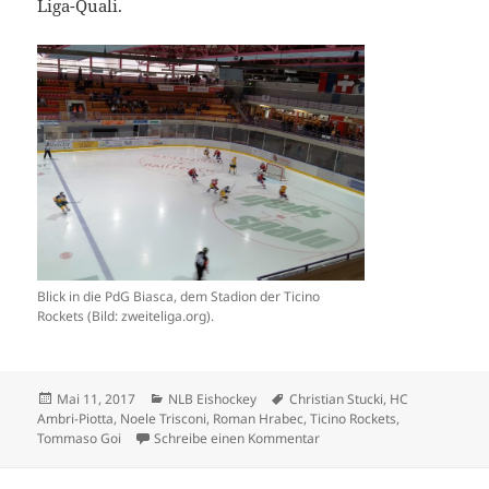
Liga-Quali.
Blick in die PdG Biasca, dem Stadion der Ticino
Rockets (Bild: zweiteliga.org).
Veröffentlicht
Kategorien
Schlagwörter
Mai 11, 2017
NLB Eishockey
Christian Stucki
,
HC
am
Ambri-Piotta
,
Noele Trisconi
,
Roman Hrabec
,
Ticino Rockets
,
zu Ticino Rockets haben Amb
Tommaso Goi
Schreibe einen Kommentar