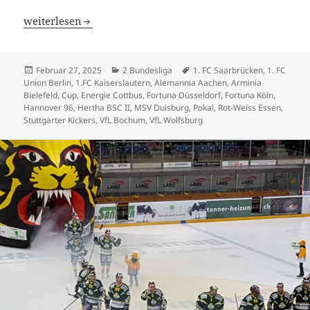
Arminia Bielefeld kann Geschichte schreiben – bisher ge
weiterlesen
Veröffentlicht
Kategorien
Schlagwörter
Februar 27, 2025
2 Bundesliga
1. FC Saarbrücken
,
1. FC
am
Union Berlin
,
1.FC Kaiserslautern
,
Alemannia Aachen
,
Arminia
Bielefeld
,
Cup
,
Energie Cottbus
,
Fortuna Düsseldorf
,
Fortuna Köln
,
Hannover 96
,
Hertha BSC II
,
MSV Duisburg
,
Pokal
,
Rot-Weiss Essen
,
Stuttgarter Kickers
,
VfL Bochum
,
VfL Wolfsburg