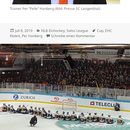
Trainer Per “Pelle” Hanberg (Bild: Presse SC Langenthal).
Veröffentlicht
Kategorien
Schlagwörter
Juli 8, 2019
NLB Eishockey
,
Swiss League
Cup
,
EHC
am
zu Wie weit trägt Pe
Kloten
,
Per Hanberg
Schreibe einen Kommentar