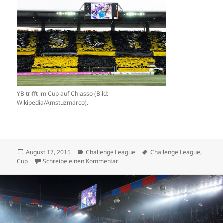
YB trifft im Cup auf Chiasso (Bild:
Wikipedia/Amstuzmarco).
Veröffentlicht
Kategorien
Schlagwörter
August 17, 2015
Challenge League
Challenge League
,
am
zu Schweizer Cup: Alle 10 Challenge
Cup
Schreibe einen Kommentar