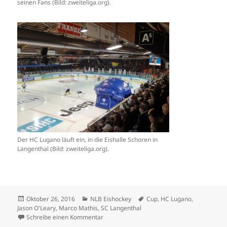
seinen Fans (Bild: zweiteliga.org).
Der HC Lugano läuft ein, in die Eishalle Schoren in
Langenthal (Bild: zweiteliga.org).
Veröffentlicht
Kategorien
Schlagwörter
Oktober 26, 2016
NLB Eishockey
Cup
,
HC Lugano
,
am
Jason O'Leary
,
Marco Mathis
,
SC Langenthal
zu «Nach dem 3:0 lief es mir kalt den Rücke
Schreibe einen Kommentar