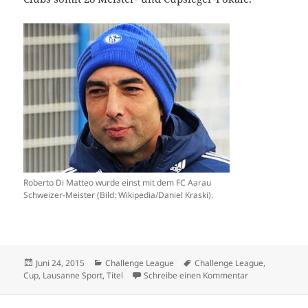
Roberto Di Matteo wurde einst mit dem FC Aarau
Schweizer-Meister (Bild: Wikipedia/Daniel Kraski).
Veröffentlicht
Kategorien
Schlagwörter
Juni 24, 2015
Challenge League
Challenge League
,
am
zu 17 Meisterti
Cup
,
Lausanne Sport
,
Titel
Schreibe einen Kommentar