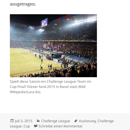
ausgetragen.
Spielt diese Saison ein Challenge-League-Team im
Cup-Final? Dieser fand 2015 in Basel statt (Bild:
Wikipedia/Luca-bs).
Veröffentlicht
Kategorien
Schlagwörter
Juli 3, 2015
Challenge League
Auslosung
,
Challenge
am
zu Schweizer Cup: Aarau duell
League
,
Cup
Schreibe einen Kommentar