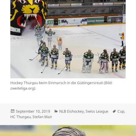
Hockey Thurgau beim Einmarsch in die Güttingersreuti (Bild:
zweiteliga.org).
Veröffentlicht
Kategorien
Schlagwör
September 10, 2019
NLB Eishockey
,
Swiss League
Cup
,
am
HC Thurgau
,
Stefan Mair