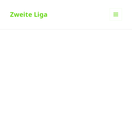
Zweite Liga
MENÜ
UND
WIDGETS