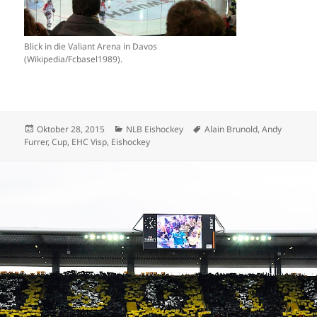
Blick in die Valiant Arena in Davos
(Wikipedia/Fcbasel1989).
Veröffentlicht
Kategorien
Schlagwörter
Oktober 28, 2015
NLB Eishockey
Alain Brunold
,
Andy
am
Furrer
,
Cup
,
EHC Visp
,
Eishockey