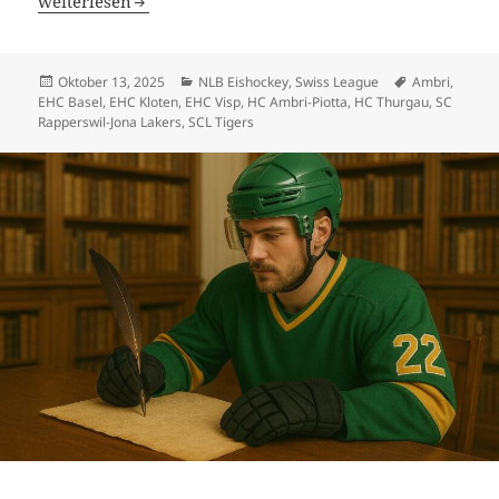
HC Thurgau nicht zu bremsen – und das Undenkbare den
weiterlesen
Veröffentlicht
Kategorien
Schlagwörter
Oktober 13, 2025
NLB Eishockey
,
Swiss League
Ambri
,
am
EHC Basel
,
EHC Kloten
,
EHC Visp
,
HC Ambri-Piotta
,
HC Thurgau
,
SC
Rapperswil-Jona Lakers
,
SCL Tigers