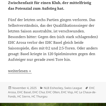
Zwischenfazit für einen Klub, der mittelfristig
das Potenzial zum Aufstieg hat.
Fünf der letzten sechs Partien gingen verloren. Das
Selbstverständnis, das der Qualifikationssieger der
letzten Saison ausstrahlte, ist verschwunden.
Besonders bitter: Gegen den (sich stark schlagenden)
EHC Arosa verlor der EHC Basel gleich beide
Saisonspiele, dies mit 0:2 und 2:5-Toren. Oder anders
gesagt: Basel kriegte in 120 Spielminuten gegen den
Aufsteiger nur gerade zwei Tore hin.
Die Durststrecke des EHC Basel hält an
weiterlesen
Veröffentlicht
Kategorien
Schlagwörte
November 4, 2025
NLB Eishockey
,
Swiss League
EHC
am
Arosa
,
EHC Basel
,
EHC Chur
,
EHC Olten
,
EHC Visp
,
HC La Chaux-de-
Fonds
,
HC Sierre
,
HC Thurgau