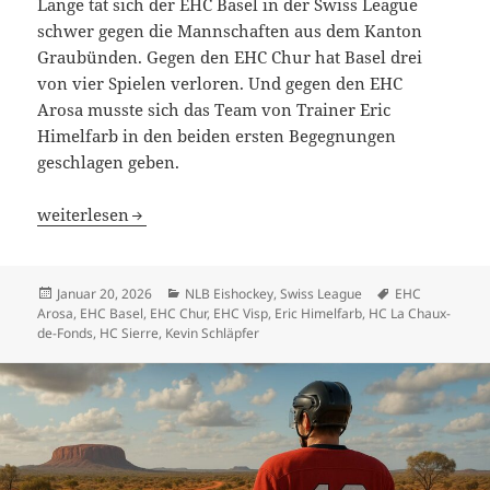
Lange tat sich der EHC Basel in der Swiss League
schwer gegen die Mannschaften aus dem Kanton
Graubünden. Gegen den EHC Chur hat Basel drei
von vier Spielen verloren. Und gegen den EHC
Arosa musste sich das Team von Trainer Eric
Himelfarb in den beiden ersten Begegnungen
geschlagen geben.
EHC Basel ringt EHC Arosa nieder – EHC Visp und HC La 
weiterlesen
Veröffentlicht
Kategorien
Schlagwörter
Januar 20, 2026
NLB Eishockey
,
Swiss League
EHC
am
Arosa
,
EHC Basel
,
EHC Chur
,
EHC Visp
,
Eric Himelfarb
,
HC La Chaux-
de-Fonds
,
HC Sierre
,
Kevin Schläpfer