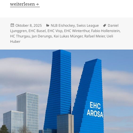
HC Thurgau ist das Team der Stunde – EHC Basel regt sich
weiterlesen
Veröffentlicht
Kategorien
Schlagwörter
Oktober 8, 2025
NLB Eishockey
,
Swiss League
Daniel
am
Ljunggren
,
EHC Basel
,
EHC Visp
,
EHC Winterthur
,
Fabio Hollenstein
,
HC Thurgau
,
Jan Derungs
,
Kai Lukas Münger
,
Rafael Meier
,
Ueli
Huber