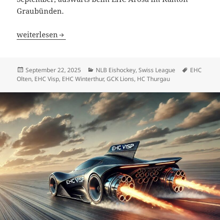
Graubünden.
EHC Visp sitzt fest auf dem Thron
weiterlesen
Veröffentlicht
Kategorien
Schlagwör
September 22, 2025
NLB Eishockey
,
Swiss League
EHC
am
Olten
,
EHC Visp
,
EHC Winterthur
,
GCK Lions
,
HC Thurgau