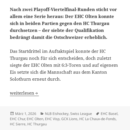
Nach zwei Playoff-Viertelfinal-Runden sticht vor
allem eine Serie heraus: Der EHC Olten konnte
sich in beiden Partien gegen den HC Thurgau
durchsetzen – der siebte der Qualifikation
bedrängt damit die Ostschweizer erheblich.
Das Startdrittel im Auftaktspiel konnte der HC
Thurgau noch für sich entscheiden, doch zuletzt
siegte der EHC Olten mit 6:3-Toren und auf eigenem
Eis setzte sich die Mannschaft aus dem Kanton
Solothurn erneut durch.
EHC Olten strebt nach der Butter auf dem HC Thurgau-Br
weiterlesen
Veröffentlicht
Kategorien
Schlagwörter
März 1, 2026
NLB Eishockey
,
Swiss League
EHC Basel
,
am
EHC Chur
,
EHC Olten
,
EHC Visp
,
GCK Lions
,
HC La Chaux-de-Fonds
,
HC Sierre
,
HC Thurgau