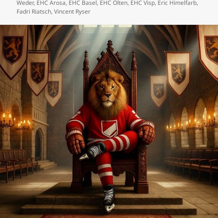
am
Weder
,
EHC Arosa
,
EHC Basel
,
EHC Olten
,
EHC Visp
,
Eric Himelfarb
,
Fadri Riatsch
,
Vincent Ryser