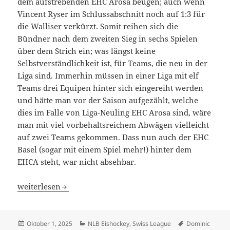
dem aufstrebenden EHC Arosa beugen; auch wenn
Vincent Ryser im Schlussabschnitt noch auf 1:3 für
die Walliser verkürzt. Somit reihen sich die
Bündner nach dem zweiten Sieg in sechs Spielen
über dem Strich ein; was längst keine
Selbstverständlichkeit ist, für Teams, die neu in der
Liga sind. Immerhin müssen in einer Liga mit elf
Teams drei Equipen hinter sich eingereiht werden
und hätte man vor der Saison aufgezählt, welche
dies im Falle von Liga-Neuling EHC Arosa sind, wäre
man mit viel vorbehaltsreichem Abwägen vielleicht
auf zwei Teams gekommen. Dass nun auch der EHC
Basel (sogar mit einem Spiel mehr!) hinter dem
EHCA steht, war nicht absehbar.
EHC Arosa wird zum Riesenbezwinger, EHC Basel liegt h
weiterlesen
Veröffentlicht
Kategorien
Schlagwörter
Oktober 1, 2025
NLB Eishockey
,
Swiss League
Dominic