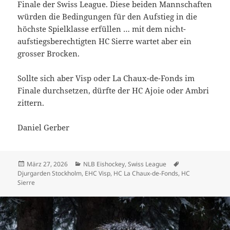
Finale der Swiss League. Diese beiden Mannschaften
würden die Bedingungen für den Aufstieg in die
höchste Spielklasse erfüllen … mit dem nicht-
aufstiegsberechtigten HC Sierre wartet aber ein
grosser Brocken.
Sollte sich aber Visp oder La Chaux-de-Fonds im
Finale durchsetzen, dürfte der HC Ajoie oder Ambri
zittern.
Daniel Gerber
Veröffentlicht
Kategorien
Schlagwörter
März 27, 2026
NLB Eishockey
,
Swiss League
am
Djurgarden Stockholm
,
EHC Visp
,
HC La Chaux-de-Fonds
,
HC
Sierre