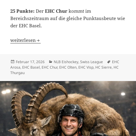
25 Punkte:
Der
EHC Chur
kommt im
Bereichszeitraum auf die gleiche Punktausbeute wie
der EHC Basel.
EHC Basel und EHC Chur allein auf weiter Flur
weiterlesen
Veröffentlicht
Kategorien
Schlagwörter
Februar 17, 2026
NLB Eishockey
,
Swiss League
EHC
am
Arosa
,
EHC Basel
,
EHC Chur
,
EHC Olten
,
EHC Visp
,
HC Sierre
,
HC
Thurgau