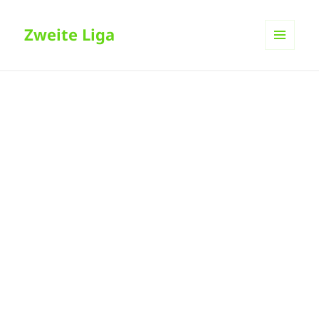
Zweite Liga
MENÜ
UND
WIDGETS