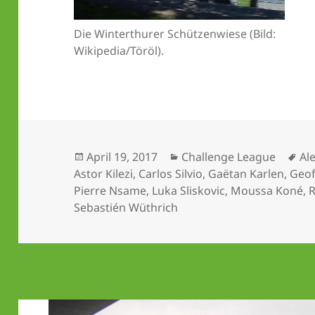
Die Winterthurer Schützenwiese (Bild:
Wikipedia/Töröl).
Veröffentlicht
Kategorien
Sc
April 19, 2017
Challenge League
Al
am
Astor Kilezi
,
Carlos Silvio
,
Gaëtan Karlen
,
Geof
Pierre Nsame
,
Luka Sliskovic
,
Moussa Koné
,
R
Sebastién Wüthrich