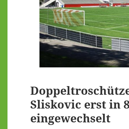
Doppeltroschütz
Sliskovic erst in 
eingewechselt