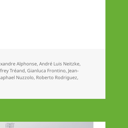
hlagwörter
exandre Alphonse
,
André Luis Neitzke
,
frey Tréand
,
Gianluca Frontino
,
Jean-
aphael Nuzzolo
,
Roberto Rodriguez
,