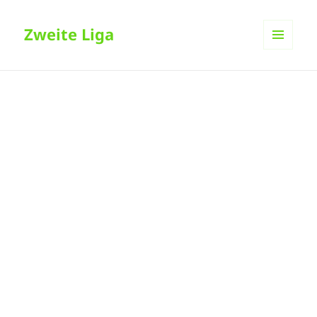
Zweite Liga
MENÜ
UND
WIDGETS