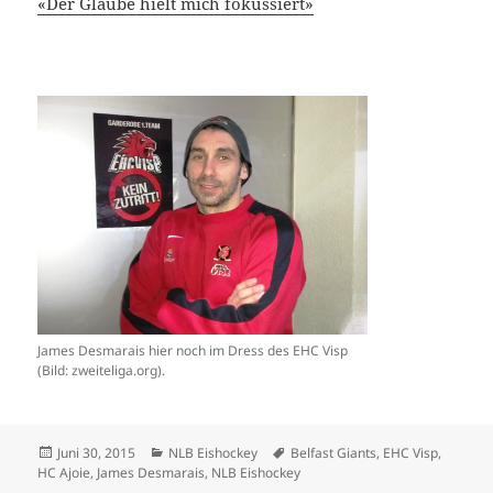
«Der Glaube hielt mich fokussiert»
James Desmarais hier noch im Dress des EHC Visp
(Bild: zweiteliga.org).
Veröffentlicht
Kategorien
Schlagwörter
Juni 30, 2015
NLB Eishockey
Belfast Giants
,
EHC Visp
,
am
HC Ajoie
,
James Desmarais
,
NLB Eishockey