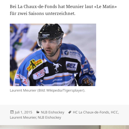
Bei La Chaux-de-Fonds hat Meunier laut «Le Matin»
für zwei Saisons unterzeichnet.
Laurent Meunier (Bild: Wikipedia/Tigersplayer).
Veröffentlicht
Kategorien
Schlagwörter
Juli 1, 2015
NLB Eishockey
HC La Chaux-de-Fonds
,
HCC
,
am
Laurent Meunier
,
NLB Eishockey