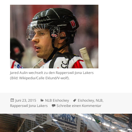
Jared Aulin wechselt zu den Rapperswil-Jona Lakers
(Bild: Wikipedia/Calle Eklund/V-wolf).
Veröffentlicht
Kategorien
Schlagwörter
Juni 23, 2015
NLB Eishockey
Eishockey
,
NLB
,
am
zu Aulin und Clark
Rapperswil Jona Lakers
Schreibe einen Kommentar