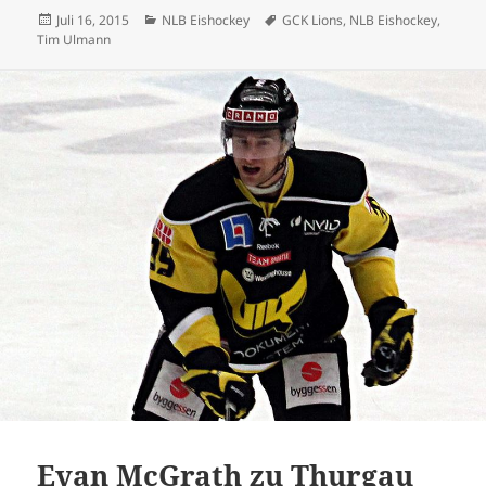
Veröffentlicht
Kategorien
Schlagwörter
Juli 16, 2015
NLB Eishockey
GCK Lions
,
NLB Eishockey
,
am
Tim Ulmann
Evan McGrath zu Thurgau