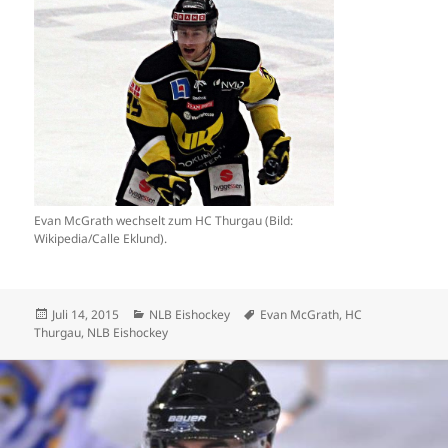
Evan McGrath wechselt zum HC Thurgau (Bild:
Wikipedia/Calle Eklund).
Veröffentlicht
Kategorien
Schlagwörter
Juli 14, 2015
NLB Eishockey
Evan McGrath
,
HC
am
Thurgau
,
NLB Eishockey