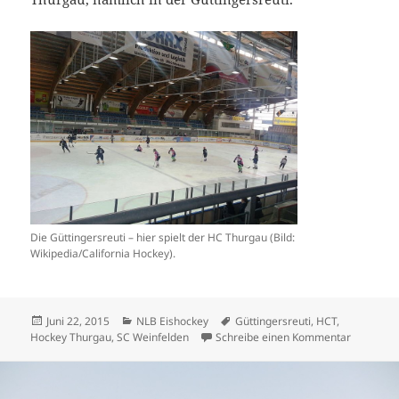
Die Güttingersreuti – hier spielt der HC Thurgau (Bild:
Wikipedia/California Hockey).
Veröffentlicht
Kategorien
Schlagwörter
Juni 22, 2015
NLB Eishockey
Güttingersreuti
,
HCT
,
am
zu HC Thur
Hockey Thurgau
,
SC Weinfelden
Schreibe einen Kommentar