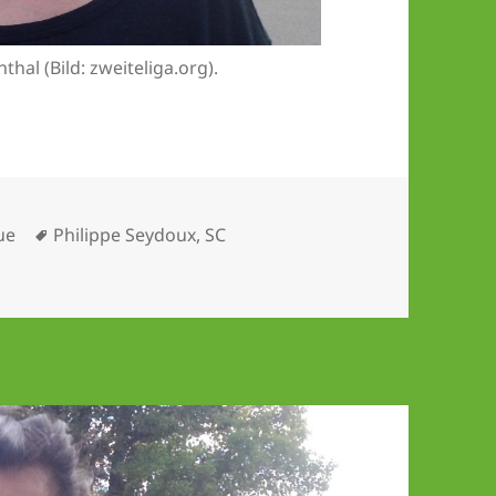
hal (Bild: zweiteliga.org).
Schlagwörter
ue
Philippe Seydoux
,
SC