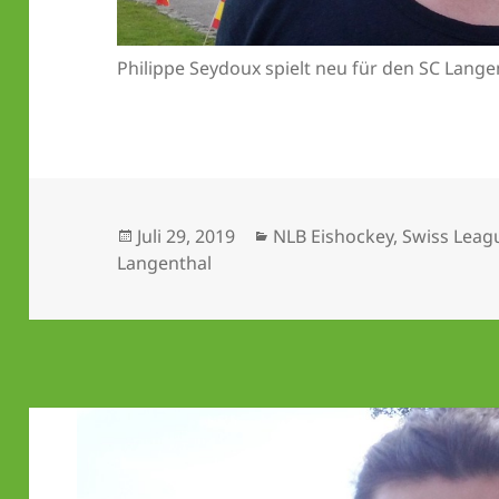
Philippe Seydoux spielt neu für den SC Langent
Veröffentlicht
Kategorien
Juli 29, 2019
NLB Eishockey
,
Swiss Leag
am
Langenthal