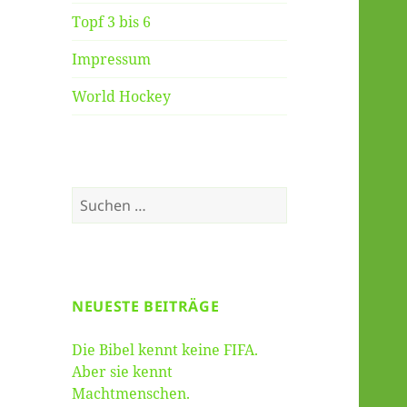
Topf 3 bis 6
Impressum
World Hockey
Suche
nach:
NEUESTE BEITRÄGE
Die Bibel kennt keine FIFA.
Aber sie kennt
Machtmenschen.