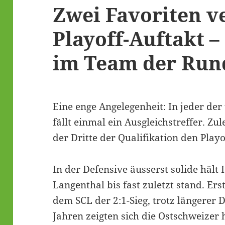
Zwei Favoriten v
Playoff-Auftakt 
im Team der Run
Eine enge Angelegenheit: In jeder der 
fällt einmal ein Ausgleichstreffer. Zu
der Dritte der Qualifikation den Playo
In der Defensive äusserst solide häl
Langenthal bis fast zuletzt stand. Ers
dem SCL der 2:1-Sieg, trotz längerer 
Jahren zeigten sich die Ostschweizer h