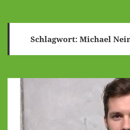
Schlagwort:
Michael Nei