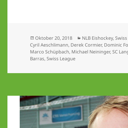
Veröffentlicht
Kategorien
Oktober 20, 2018
NLB Eishockey
,
Swiss
am
Cyril Aeschlimann
,
Derek Cormier
,
Dominic Fo
Marco Schüpbach
,
Michael Neininger
,
SC Lan
Barras
,
Swiss League