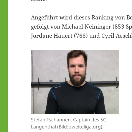
Angeführt wird dieses Ranking von Be
gefolgt von Michael Neininger (853 S
Jordane Hauert (768) und Cyril Aesch
Stefan Tschannen, Captain des SC
Langenthal (Bild: zweiteliga.org).