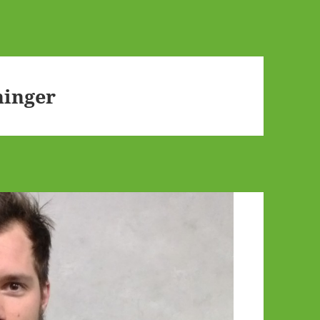
ninger