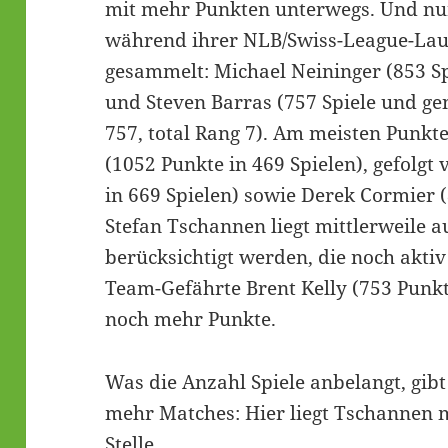
mit mehr Punkten unterwegs. Und nu
während ihrer NLB/Swiss-League-La
gesammelt: Michael Neininger (853 Spi
und Steven Barras (757 Spiele und ge
757, total Rang 7). Am meisten Punkte
(1052 Punkte in 469 Spielen), gefolgt
in 669 Spielen) sowie Derek Cormier (
Stefan Tschannen liegt mittlerweile 
berücksichtigt werden, die noch aktiv
Team-Gefährte Brent Kelly (753 Punkt
noch mehr Punkte.
Was die Anzahl Spiele anbelangt, gibt
mehr Matches: Hier liegt Tschannen m
Stelle.