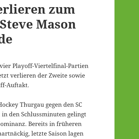
erlieren zum
– Steve Mason
de
vier Playoff-Viertelfinal-Partien
letzt verlieren der Zweite sowie
ff-Auftakt.
t Hockey Thurgau gegen den SC
t in den Schlussminuten gelingt
Dominanz. Bereits in früheren
artnäckig, letzte Saison lagen