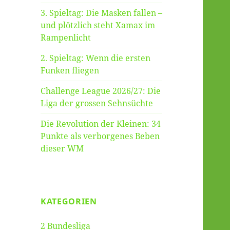
3. Spieltag: Die Masken fallen –
und plötzlich steht Xamax im
Rampenlicht
2. Spieltag: Wenn die ersten
Funken fliegen
Challenge League 2026/27: Die
Liga der grossen Sehnsüchte
Die Revolution der Kleinen: 34
Punkte als verborgenes Beben
dieser WM
KATEGORIEN
2 Bundesliga