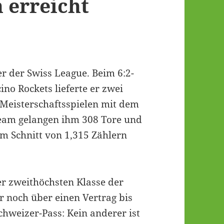
 erreicht
r der Swiss League. Beim 6:2-
ino Rockets lieferte er zwei
n Meisterschaftsspielen mit dem
Team gelangen ihm 308 Tore und
em Schnitt von 1,315 Zählern
er zweithöchsten Klasse der
er noch über einen Vertrag bis
chweizer-Pass: Kein anderer ist