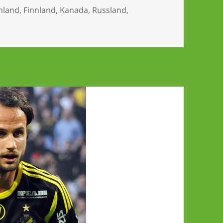
wörter
hland
,
Finnland
,
Kanada
,
Russland
,