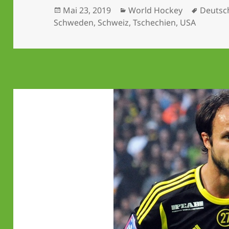
Veröffentlicht
Kategorien
Schlag
Mai 23, 2019
World Hockey
Deutsc
am
Schweden
,
Schweiz
,
Tschechien
,
USA