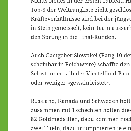
Nichts Neues in der ersten Tableau-Hä
Top-8 der Weltrangliste zieht geschloss
Kräfteverhältnisse sind bei der jüng
in Stein gemeisselt, kein Team ausser
den Sprung in die Final-Runden.
Auch Gastgeber Slowakei (Rang 10 de
scheinbar in Reichweite) schaffte den 
Selbst innerhalb der Viertelfinal-Paa
oder weniger «gewährleistet».
Russland, Kanada und Schweden holten
zusammen mit Tschechien holten dies
82 Goldmedaillen, dazu kommen noch
zwei Titeln, dazu triumphierten je e