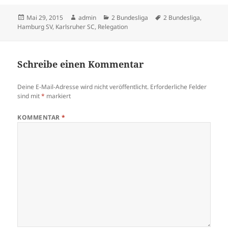
Veröffentlicht
Autor
Kategorien
Schlagwörter
Mai 29, 2015
admin
2 Bundesliga
2 Bundesliga
,
am
Hamburg SV
,
Karlsruher SC
,
Relegation
Schreibe einen Kommentar
Deine E-Mail-Adresse wird nicht veröffentlicht.
Erforderliche Felder
sind mit
*
markiert
KOMMENTAR
*