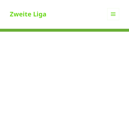
Zweite Liga
MENÜ
UND
WIDGETS