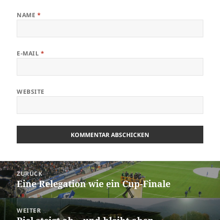
NAME
*
E-MAIL
*
WEBSITE
Beitrags-
ZURÜCK
Navigation
Eine Relegation wie ein Cup-Finale
Vorheriger
Beitrag:
WEITER