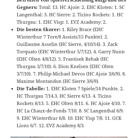
Gegners:
Total: 13. HC Ajoie: 2. EHC Kloten: 1. SC
Langenthal: 3. HC Sierre: 2. Ticino Rockets: 1. HC
Thurgau: 1. EHC Visp: 1. EVZ Academy: 2.
Die besten Skorer:
1. Riley Brace (EHC
Winterthur 7 Tore/8 Assists/15 Punkte). 2.
Guillaume Asselin (HC Sierre, 4/10/14). 3. Zack
Torquato (EHC Winterthur 5/7/12). 4. Garry Nunn
(EHC Olten 4/8/12). 5. Frantisek Rehak (HC
Thurgau 3/7/10). 6. Dion Knelsen (EHC Olten
3/7/10). 7. Philip-Michael Devos (HC Ajoie 3/6/9). 8.
Maxime Montandon (HC Sierre 3/6/9).
Die Tabelle:
1. EHC Kloten 7 Spiele/14 Punkte. 2.
HC Thurgau 7/14.3. HC Sierre 6/13. 4. Ticino
Rockets 8/13. 5. EHC Olten 8/11. 6. HC Ajoie 4/10. 7.
HC La Chaux-de-Fonds 7/10. 8. SC Langenthal 6/9.
9. EHC Winterthur 6/8. 10. EHC Visp 7/8. 11. GCK
Lions 6/7. 12. EVZ Academy 8/3.