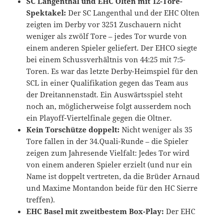
SC Langenthal und EHC Olten mit 12-Tore-
Spektakel:
Der SC Langenthal und der EHC Olten
zeigten im Derby vor 3251 Zuschauern nicht
weniger als zwölf Tore – jedes Tor wurde von
einem anderen Spieler geliefert. Der EHCO siegte
bei einem Schussverhältnis von 44:25 mit 7:5-
Toren. Es war das letzte Derby-Heimspiel für den
SCL in einer Qualifikation gegen das Team aus
der Dreitannenstadt. Ein Auswärtsspiel steht
noch an, möglicherweise folgt ausserdem noch
ein Playoff-Viertelfinale gegen die Oltner.
Kein Torschütze doppelt:
Nicht weniger als 35
Tore fallen in der 34.Quali-Runde – die Spieler
zeigen zum Jahresende Vielfalt: Jedes Tor wird
von einem anderen Spieler erzielt (und nur ein
Name ist doppelt vertreten, da die Brüder Arnaud
und Maxime Montandon beide für den HC Sierre
treffen).
EHC Basel mit zweitbestem Box-Play:
Der EHC