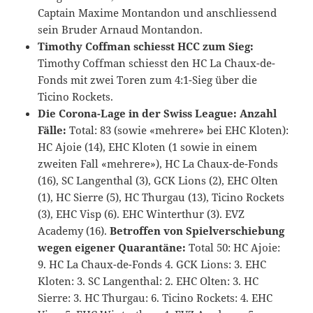
Captain Maxime Montandon und anschliessend
sein Bruder Arnaud Montandon.
Timothy Coffman schiesst HCC zum Sieg:
Timothy Coffman schiesst den HC La Chaux-de-
Fonds mit zwei Toren zum 4:1-Sieg über die
Ticino Rockets.
Die Corona-Lage in der Swiss League:
Anzahl
Fälle:
Total: 83 (sowie «mehrere» bei EHC Kloten):
HC Ajoie (14), EHC Kloten (1 sowie in einem
zweiten Fall «mehrere»), HC La Chaux-de-Fonds
(16), SC Langenthal (3), GCK Lions (2), EHC Olten
(1), HC Sierre (5), HC Thurgau (13), Ticino Rockets
(3), EHC Visp (6). EHC Winterthur (3). EVZ
Academy (16).
Betroffen von Spielverschiebung
wegen eigener Quarantäne:
Total 50: HC Ajoie:
9. HC La Chaux-de-Fonds 4. GCK Lions: 3. EHC
Kloten: 3. SC Langenthal: 2. EHC Olten: 3. HC
Sierre: 3. HC Thurgau: 6. Ticino Rockets: 4. EHC