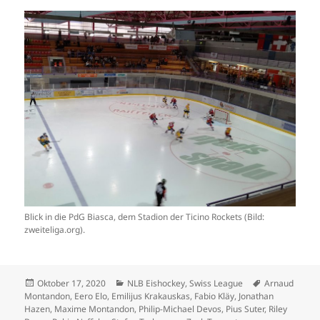
Blick in die PdG Biasca, dem Stadion der Ticino Rockets (Bild:
zweiteliga.org).
Veröffentlicht
Kategorien
Schlagwörter
Oktober 17, 2020
NLB Eishockey
,
Swiss League
Arnaud
am
Montandon
,
Eero Elo
,
Emilijus Krakauskas
,
Fabio Kläy
,
Jonathan
Hazen
,
Maxime Montandon
,
Philip-Michael Devos
,
Pius Suter
,
Riley