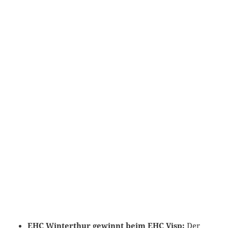
EHC Winterthur gewinnt beim EHC Visp:
Der