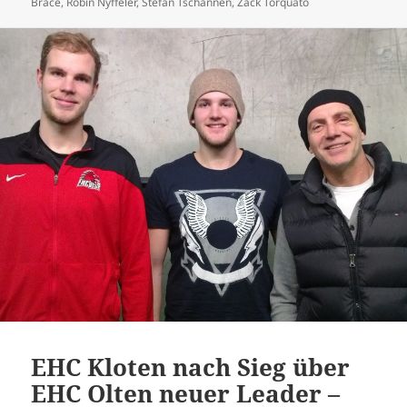
Brace
,
Robin Nyffeler
,
Stefan Tschannen
,
Zack Torquato
EHC Kloten nach Sieg über
EHC Olten neuer Leader –