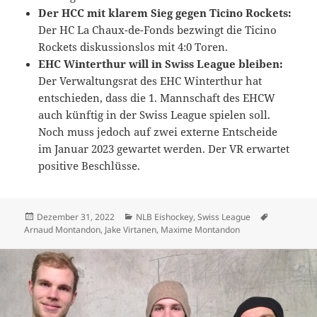
Der HCC mit klarem Sieg gegen Ticino Rockets:
Der HC La Chaux-de-Fonds bezwingt die Ticino
Rockets diskussionslos mit 4:0 Toren.
EHC Winterthur will in Swiss League bleiben:
Der Verwaltungsrat des EHC Winterthur hat
entschieden, dass die 1. Mannschaft des EHCW
auch künftig in der Swiss League spielen soll.
Noch muss jedoch auf zwei externe Entscheide
im Januar 2023 gewartet werden. Der VR erwartet
positive Beschlüsse.
Veröffentlicht
Kategorien
Schlagwört
Dezember 31, 2022
NLB Eishockey
,
Swiss League
am
Arnaud Montandon
,
Jake Virtanen
,
Maxime Montandon