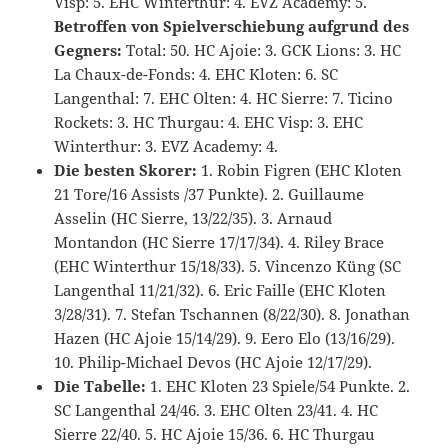
Visp: 5. EHC Winterthur: 4. EVZ Academy: 5.
Betroffen von Spielverschiebung aufgrund des
Gegners:
Total: 50. HC Ajoie: 3. GCK Lions: 3. HC
La Chaux-de-Fonds: 4. EHC Kloten: 6. SC
Langenthal: 7. EHC Olten: 4. HC Sierre: 7. Ticino
Rockets: 3. HC Thurgau: 4. EHC Visp: 3. EHC
Winterthur: 3. EVZ Academy: 4.
Die besten Skorer:
1. Robin Figren (EHC Kloten
21 Tore/16 Assists /37 Punkte). 2. Guillaume
Asselin (HC Sierre, 13/22/35). 3. Arnaud
Montandon (HC Sierre 17/17/34). 4. Riley Brace
(EHC Winterthur 15/18/33). 5. Vincenzo Küng (SC
Langenthal 11/21/32). 6. Eric Faille (EHC Kloten
3/28/31). 7. Stefan Tschannen (8/22/30). 8. Jonathan
Hazen (HC Ajoie 15/14/29). 9. Eero Elo (13/16/29).
10. Philip-Michael Devos (HC Ajoie 12/17/29).
Die Tabelle:
1. EHC Kloten 23 Spiele/54 Punkte. 2.
SC Langenthal 24/46. 3. EHC Olten 23/41. 4. HC
Sierre 22/40. 5. HC Ajoie 15/36. 6. HC Thurgau