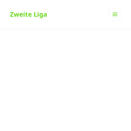
Zweite Liga
MENÜ
UND
WIDGETS