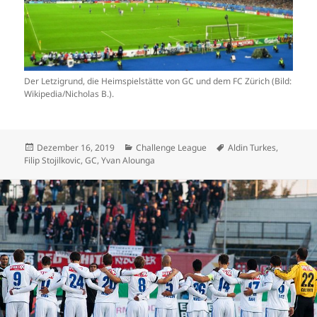
Der Letzigrund, die Heimspielstätte von GC und dem FC Zürich (Bild:
Wikipedia/Nicholas B.).
Veröffentlicht
Kategorien
Schlagwörter
Dezember 16, 2019
Challenge League
Aldin Turkes
,
am
Filip Stojilkovic
,
GC
,
Yvan Alounga