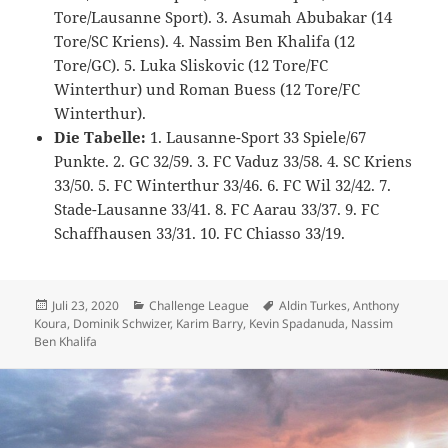
Tore/Lausanne Sport). 3. Asumah Abubakar (14
Tore/SC Kriens). 4. Nassim Ben Khalifa (12
Tore/GC). 5. Luka Sliskovic (12 Tore/FC
Winterthur) und Roman Buess (12 Tore/FC
Winterthur).
Die Tabelle:
1. Lausanne-Sport 33 Spiele/67
Punkte. 2. GC 32/59. 3. FC Vaduz 33/58. 4. SC Kriens
33/50. 5. FC Winterthur 33/46. 6. FC Wil 32/42. 7.
Stade-Lausanne 33/41. 8. FC Aarau 33/37. 9. FC
Schaffhausen 33/31. 10. FC Chiasso 33/19.
Veröffentlicht
Kategorien
Schlagwörter
Juli 23, 2020
Challenge League
Aldin Turkes
,
Anthony
am
Koura
,
Dominik Schwizer
,
Karim Barry
,
Kevin Spadanuda
,
Nassim
Ben Khalifa