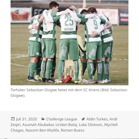
Torhüter Sebastian Osigwe betet mit dem SC Kriens (Bild: Sebastian
Osigwe).
Veröffentlicht
Kategorien
Schlagwörter
Juli 31, 2020
Challenge League
Aldin Turkes
,
Andi
am
Zeqiri
,
Asumah Abubakar
,
Liridon Balaj
,
Luka Sliskovic
,
Mychell
Chagas
,
Nassim Ben Khalifa
,
Roman Buess