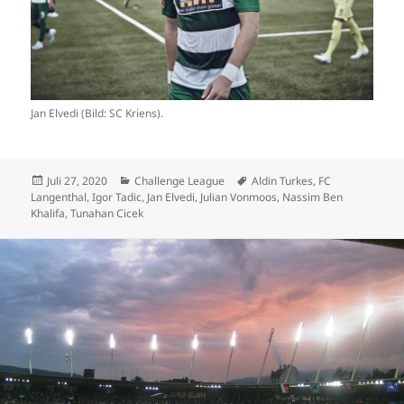
Jan Elvedi (Bild: SC Kriens).
Veröffentlicht
Kategorien
Schlagwörter
Juli 27, 2020
Challenge League
Aldin Turkes
,
FC
am
Langenthal
,
Igor Tadic
,
Jan Elvedi
,
Julian Vonmoos
,
Nassim Ben
Khalifa
,
Tunahan Cicek