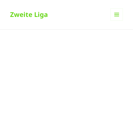
Zweite Liga
MENÜ
UND
WIDGETS