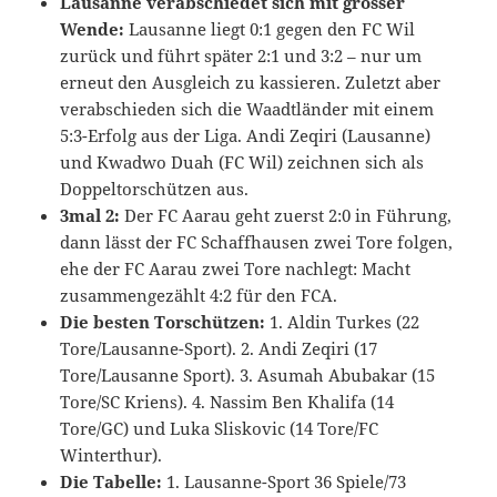
Lausanne verabschiedet sich mit grosser
Wende:
Lausanne liegt 0:1 gegen den FC Wil
zurück und führt später 2:1 und 3:2 – nur um
erneut den Ausgleich zu kassieren. Zuletzt aber
verabschieden sich die Waadtländer mit einem
5:3-Erfolg aus der Liga. Andi Zeqiri (Lausanne)
und Kwadwo Duah (FC Wil) zeichnen sich als
Doppeltorschützen aus.
3mal 2:
Der FC Aarau geht zuerst 2:0 in Führung,
dann lässt der FC Schaffhausen zwei Tore folgen,
ehe der FC Aarau zwei Tore nachlegt: Macht
zusammengezählt 4:2 für den FCA.
Die besten Torschützen:
1. Aldin Turkes (22
Tore/Lausanne-Sport). 2. Andi Zeqiri (17
Tore/Lausanne Sport). 3. Asumah Abubakar (15
Tore/SC Kriens). 4. Nassim Ben Khalifa (14
Tore/GC) und Luka Sliskovic (14 Tore/FC
Winterthur).
Die Tabelle:
1. Lausanne-Sport 36 Spiele/73