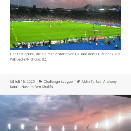
Der Letzigrund, die Heimspielstätte von GC und dem FC Zürich (Bild:
Wikipedia/Nicholas B.).
Veröffentlicht
Kategorien
Schlagwörter
Juli 16, 2020
Challenge League
Aldin Turkes
,
Anthony
am
Koura
,
Nassim Ben Khalifa