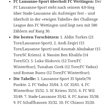
FC Lausanne-Sport überholt FC Wettingen:
Der
FC Lausanne-Sport steht nach seinem 4:0-Sieg
über Stade-Lausanne als Aufsteiger fest – und
überholt in der «ewigen Tabelle» der Challenge
League den FC Wettingen und liegt neu mit 580
Zählern auf Rang 30.
Die besten Torschützen:
1. Aldin Turkes (21
Tore/Lausanne-Sport). 2. Andi Zeqiri (15
Tore/Lausanne Sport) und Asumah Abubakar (15
Tore/SC Kriens). 4. Nassim Ben Khalifa (14
Tore/GC). 5. Luka Sliskovic (12 Tore/FC
Winterthur), Tunahan Cicek (12 Tore/FC Vaduz)
und Roman Buess (12 Tore/FC Winterthur).
Die Tabelle:
1. Lausanne-Sport 35 Spiele/70
Punkte. 2. FC Vaduz 35/64. 3. GC 35/61. 4. FC
Winterthur 35/52. 5. SC Kriens 35/51. 6. FC Wil
35/49. 7. Stade-Lausanne 35/42. 8. FC Aarau 35/38.
9. FC Schaffhausen 35/32. 10. FC Chiasso 35/20.