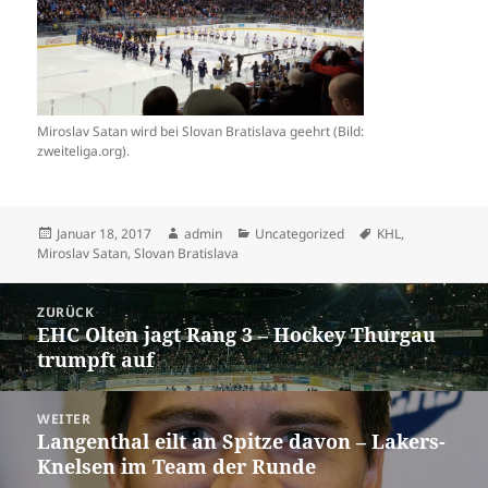
Miroslav Satan wird bei Slovan Bratislava geehrt (Bild:
zweiteliga.org).
Veröffentlicht
Autor
Kategorien
Schlagwörter
Januar 18, 2017
admin
Uncategorized
KHL
,
am
Miroslav Satan
,
Slovan Bratislava
Beitrags-
ZURÜCK
Navigation
EHC Olten jagt Rang 3 – Hockey Thurgau
Vorheriger
trumpft auf
Beitrag:
WEITER
Langenthal eilt an Spitze davon – Lakers-
Nächster
Knelsen im Team der Runde
Beitrag: