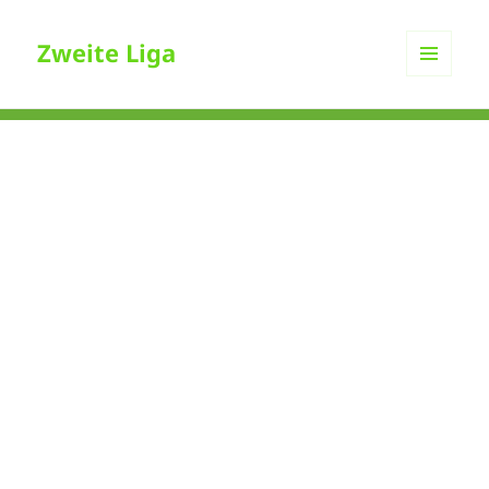
Zweite Liga
MENÜ
UND
WIDGETS