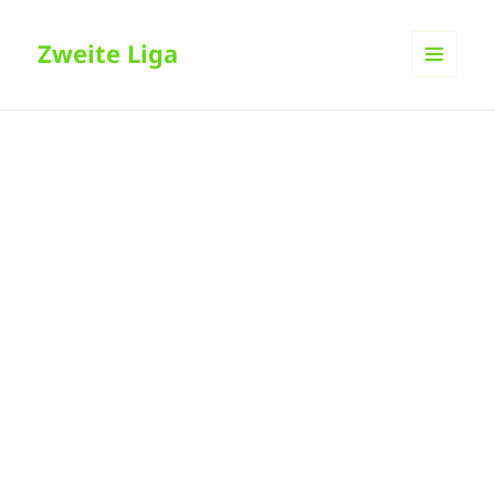
Zweite Liga
MENÜ
UND
WIDGETS