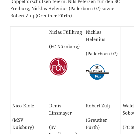
Doppeltorschützen feiern: Nils Petersen für den SC
Freiburg, Nicklas Helenius (Paderborn 07) sowie
Robert Zulj (Greuther Fürth).
Niclas Füllkrug
Nicklas
Helenius
(FC Nürnberg)
(Paderborn 07)
Nico Klotz
Denis
Robert Zulj
Wald
Linsmayer
Sobo
(MSV
(Greuther
Duisburg)
(SV
Fürth)
(FC S