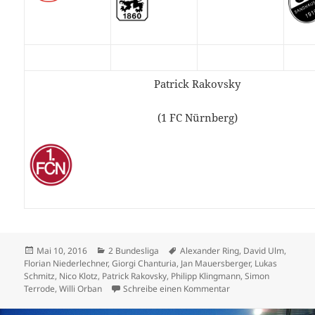
Patrick Rakovsky
(1 FC Nürnberg)
Veröffentlicht
Kategorien
Schlagwörter
Mai 10, 2016
2 Bundesliga
Alexander Ring
,
David Ulm
,
am
Florian Niederlechner
,
Giorgi Chanturia
,
Jan Mauersberger
,
Lukas
Schmitz
,
Nico Klotz
,
Patrick Rakovsky
,
Philipp Klingmann
,
Simon
zu Duisburg kann es a
Terrode
,
Willi Orban
Schreibe einen Kommentar