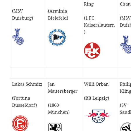
Ring
Chan
(MSV
(Arminia
Duisburg)
Bielefeld)
(1 FC
(MSV
Kaiserslautern
Duis
)
Lukas Schmitz
Jan
Willi Orban
Phili
Mauersberger
Klin
(Fortuna
(RB Leipzig)
Düsseldorf)
(1860
(SV
München)
Sand