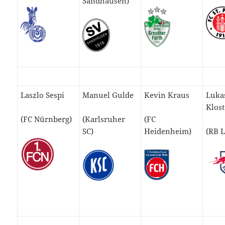
Sandhausen)
Laszlo Sespi
Manuel Gulde
Kevin Kraus
Luka
Klos
(FC Nürnberg)
(Karlsruher
(FC
SC)
Heidenheim)
(RB L