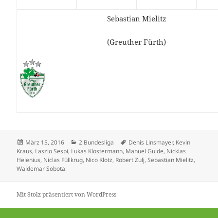
Sebastian Mielitz
(Greuther Fürth)
Veröffentlicht
Kategorien
Schlagwörter
März 15, 2016
2 Bundesliga
Denis Linsmayer
,
Kevin
am
Kraus
,
Laszlo Sespi
,
Lukas Klostermann
,
Manuel Gulde
,
Nicklas
Helenius
,
Niclas Füllkrug
,
Nico Klotz
,
Robert Zulj
,
Sebastian Mielitz
,
Waldemar Sobota
Mit Stolz präsentiert von WordPress