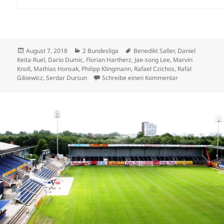
Veröffentlicht
Kategorien
Schlagwörter
August 7, 2018
2 Bundesliga
Benedikt Saller
,
Daniel
am
Keita-Ruel
,
Dario Dumic
,
Florian Hartherz
,
Jae-song Lee
,
Marvin
Knoll
,
Mathias Honsak
,
Philipp Klingmann
,
Rafael Czichos
,
Rafal
zu 2 Bundesliga:
Gikiewicz
,
Serdar Dursun
Schreibe einen Kommentar