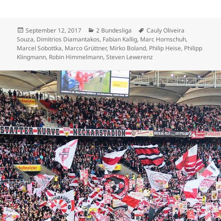
Veröffentlicht
Kategorien
Schlagwörter
September 12, 2017
2 Bundesliga
Cauly Oliveira
am
Souza
,
Dimitrios Diamantakos
,
Fabian Kallig
,
Marc Hornschuh
,
Marcel Sobottka
,
Marco Grüttner
,
Mirko Boland
,
Philip Heise
,
Philipp
Klingmann
,
Robin Himmelmann
,
Steven Lewerenz