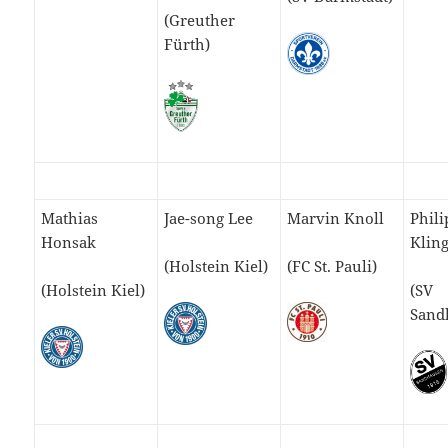
(Greuther
Fürth)
Mathias
Jae-song Lee
Marvin Knoll
Phili
Honsak
Klin
(Holstein Kiel)
(FC St. Pauli)
(Holstein Kiel)
(SV
Sand