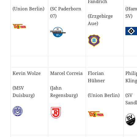
Fandrich
(Union Berlin)
(SC Paderborn
(Ham
07)
(Erzgebirge
SV)
Aue)
Kevin Wolze
Marcel Correia
Florian
Phili
Hübner
Klin
(MSV
(Jahn
Duisburg)
Regensburg)
(Union Berlin)
(SV
Sand