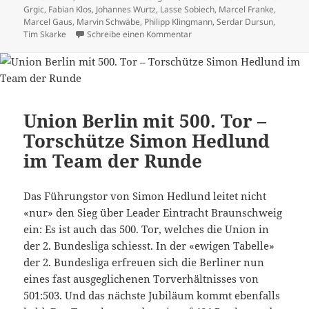
am
Grgic
,
Fabian Klos
,
Johannes Wurtz
,
Lasse Sobiech
,
Marcel Franke
,
Marcel Gaus
,
Marvin Schwäbe
,
Philipp Klingmann
,
Serdar Dursun
,
zu VfB Stuttgart neu alleiniger
Tim Skarke
Schreibe einen Kommentar
Union Berlin mit 500. Tor –
Torschütze Simon Hedlund
im Team der Runde
Das Führungstor von Simon Hedlund leitet nicht
«nur» den Sieg über Leader Eintracht Braunschweig
ein: Es ist auch das 500. Tor, welches die Union in
der 2. Bundesliga schiesst. In der «ewigen Tabelle»
der 2. Bundesliga erfreuen sich die Berliner nun
eines fast ausgeglichenen Torverhältnisses von
501:503. Und das nächste Jubiläum kommt ebenfalls