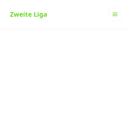
Zweite Liga
MENÜ
UND
WIDGETS