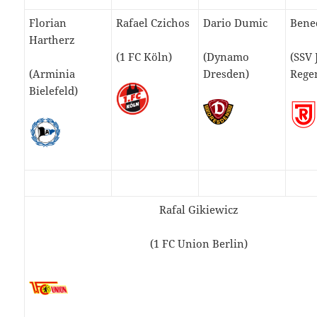
Florian
Rafael Czichos
Dario Dumic
Bened
Hartherz
(1 FC Köln)
(Dynamo
(SSV
(Arminia
Dresden)
Rege
Bielefeld)
Rafal Gikiewicz
(1 FC Union Berlin)