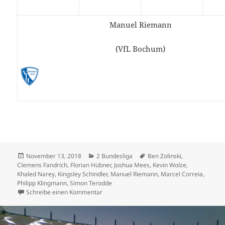
Manuel Riemann
(VfL Bochum)
Veröffentlicht
Kategorien
Schlagwörter
November 13, 2018
2 Bundesliga
Ben Zolinski
,
am
Clemens Fandrich
,
Florian Hübner
,
Joshua Mees
,
Kevin Wolze
,
Khaled Narey
,
Kingsley Schindler
,
Manuel Riemann
,
Marcel Correia
,
Philipp Klingmann
,
Simon Terodde
zu 2 Bundesliga mit 35 Toren in 9 Spielen –
Schreibe einen Kommentar