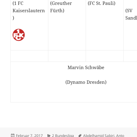
(1 FC
(Greuther
(FC St. Pauli)
Kaiserslautern
Fürth)
(SV
)
Sand
Marvin Schwäbe
(Dynamo Dresden)
Veröffentlicht
Kategorien
Schlagwörter
Februar 7, 2017
2 Bundesliga
Abdelhamid Sabiri
,
Anto