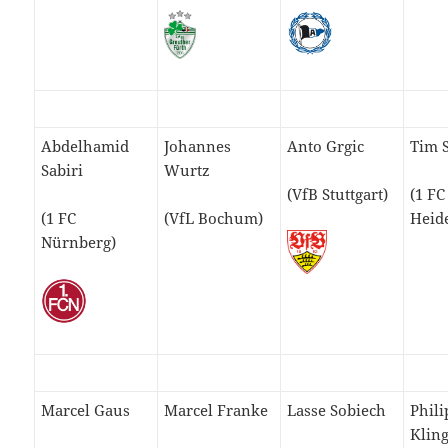
Abdelhamid
Johannes
Anto Grgic
Tim 
Sabiri
Wurtz
(VfB Stuttgart)
(1 FC
(1 FC
(VfL Bochum)
Heid
Nürnberg)
Marcel Gaus
Marcel Franke
Lasse Sobiech
Phili
Klin