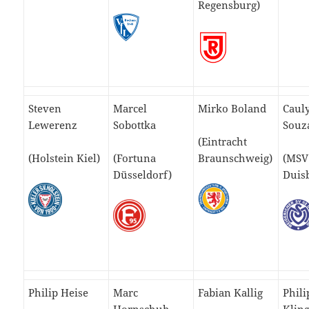
Regensburg)
Steven
Marcel
Mirko Boland
Cauly
Lewerenz
Sobottka
Souz
(Eintracht
(Holstein Kiel)
(Fortuna
Braunschweig)
(MSV
Düsseldorf)
Duis
Philip Heise
Marc
Fabian Kallig
Phili