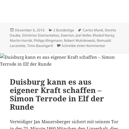
Veröffentlicht
Kategorien
Schlagwörter
Dezember 6, 2016
2 Bundesliga
Carlos Mané
,
Dennis
am
Daube
,
Dimitrios Diamantakos
,
Ewerton
,
Joel Keller
,
Khaled Narey
,
Martin Harnik
,
Philipp Klingmann
,
Robert Wulnikowski
,
Romuald
zu Union Berli
Lacazette
,
Timo Baumgartl
Schreibe einen Kommentar
Duisburg kann es aus
eigener Kraft schaffen –
Simon Terrode in Elf der
Runde
Verteidiger Jan Mauersberger sichert mit seinem Tor
in der 73. Minute 1860 München den Ligaerhalt, dies