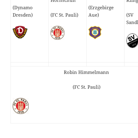
Hornschuh
Klin
(Dynamo
(Erzgebirge
Dresden)
(FC St. Pauli)
Aue)
(SV
Sand
Robin Himmelmann
(FC St. Pauli)