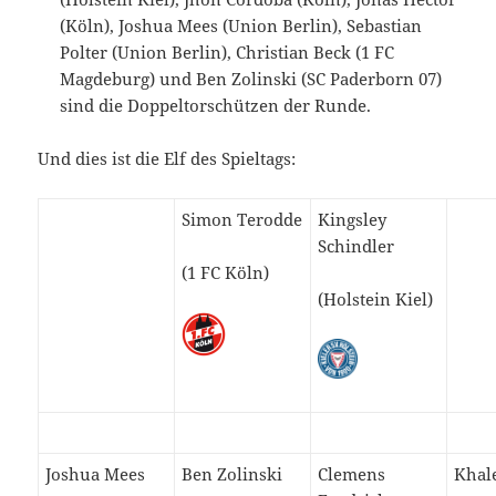
(Köln), Joshua Mees (Union Berlin), Sebastian
Polter (Union Berlin), Christian Beck (1 FC
Magdeburg) und Ben Zolinski (SC Paderborn 07)
sind die Doppeltorschützen der Runde.
Und dies ist die Elf des Spieltags:
Simon Terodde
Kingsley
Schindler
(1 FC Köln)
(Holstein Kiel)
Joshua Mees
Ben Zolinski
Clemens
Khal