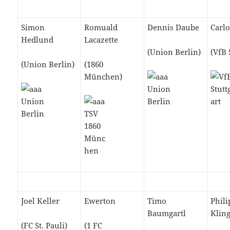
Simon
Romuald
Dennis Daube
Carl
Hedlund
Lacazette
(Union Berlin)
(VfB 
(Union Berlin)
(1860
München)
Joel Keller
Ewerton
Timo
Phili
Baumgartl
Klin
(FC St. Pauli)
(1 FC