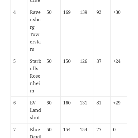
uine
4
Rave
50
169
139
92
+30
nsbu
rg
Tow
ersta
rs
5
Starb
50
150
126
87
+24
ulls
Rose
nhei
m
6
EV
50
160
131
81
+29
Land
shut
7
Blue
50
154
154
77
0
Devil