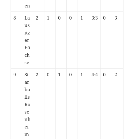
en
8
La
2
1
0
0
1
3:3
0
3
us
itz
er
Fü
ch
se
9
St
2
0
1
0
1
4:4
0
2
ar
bu
lls
Ro
se
nh
ei
m