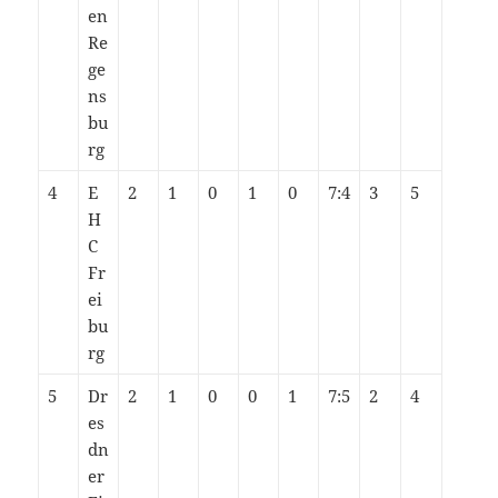
en
Re
ge
ns
bu
rg
4
E
2
1
0
1
0
7:4
3
5
H
C
Fr
ei
bu
rg
5
Dr
2
1
0
0
1
7:5
2
4
es
dn
er