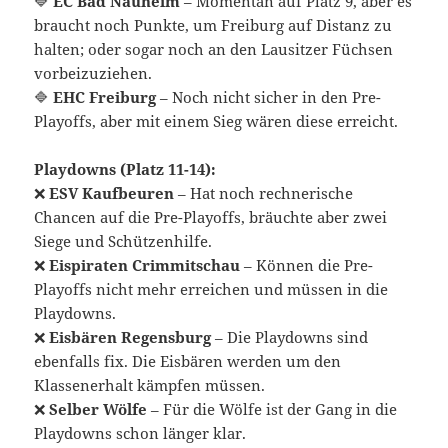
🔷
EC Bad Nauheim
– Momentan auf Platz 9, aber es
braucht noch Punkte, um Freiburg auf Distanz zu
halten; oder sogar noch an den Lausitzer Füchsen
vorbeizuziehen.
🔷
EHC Freiburg
– Noch nicht sicher in den Pre-
Playoffs, aber mit einem Sieg wären diese erreicht.
Playdowns (Platz 11-14):
❌
ESV Kaufbeuren
– Hat noch rechnerische
Chancen auf die Pre-Playoffs, bräuchte aber zwei
Siege und Schützenhilfe.
❌
Eispiraten Crimmitschau
– Können die Pre-
Playoffs nicht mehr erreichen und müssen in die
Playdowns.
❌
Eisbären Regensburg
– Die Playdowns sind
ebenfalls fix. Die Eisbären werden um den
Klassenerhalt kämpfen müssen.
❌
Selber Wölfe
– Für die Wölfe ist der Gang in die
Playdowns schon länger klar.