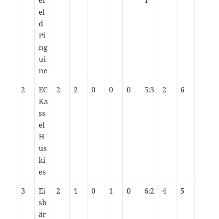
ef
1
el
d
Pi
ng
ui
ne
2
EC
2
2
0
0
0
5:3
2
6
Ka
ss
el
H
us
ki
es
3
Ei
2
1
0
1
0
6:2
4
5
sb
är