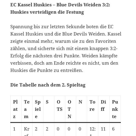
EC Kassel Huskies – Blue Devils Weiden 3:2:
Huskies verteidigen die Festung
Spannung bis zur letzten Sekunde boten die EC
Kassel Huskies und die Blue Devils Weiden. Kassel
zeigte einmal mehr, warum sie zu den Favoriten
zählen, und sicherte sich mit einem knappen 3:2-
Erfolg die nächsten drei Punkte. Weiden kämpfte
verbissen, doch am Ende reichte es nicht, um den
Huskies die Punkte zu entreißen.
Die Tabelle nach dem 2. Spieltag
Pl
Te
Sp
S
O
O
N
To
Di
Pu
at
a
iel
TS
T
re
ff
nk
z
m
e
N
te
1
Kr
2
2
0
0
0
12:
11
6