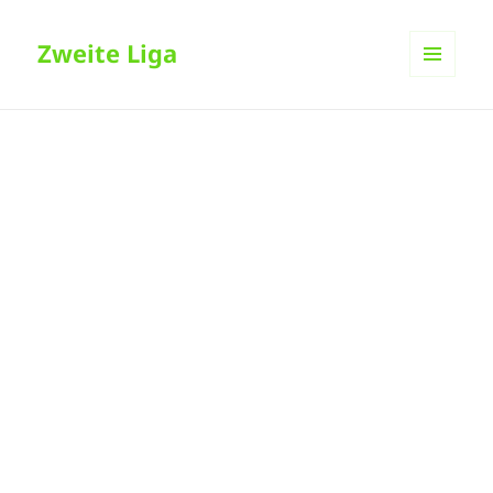
Zweite Liga
MENÜ
UND
WIDGETS