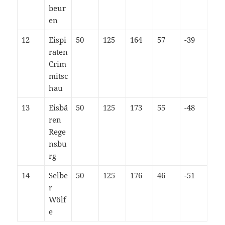
beur
en
12
Eispi
50
125
164
57
-39
raten
Crim
mitsc
hau
13
Eisbä
50
125
173
55
-48
ren
Rege
nsbu
rg
14
Selbe
50
125
176
46
-51
r
Wölf
e