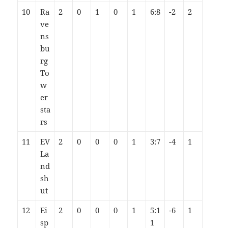
10
Ra
2
0
1
0
1
6:8
-2
2
ve
ns
bu
rg
To
w
er
sta
rs
11
EV
2
0
0
0
1
3:7
-4
1
La
nd
sh
ut
12
Ei
2
0
0
0
1
5:1
-6
1
sp
1