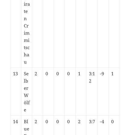
ira
te
n
Cr
im
mi
tsc
ha
u
13
Se
2
0
0
0
1
3:1
-9
1
lb
2
er
W
ölf
e
14
Bl
2
0
0
0
2
3:7
-4
0
ue