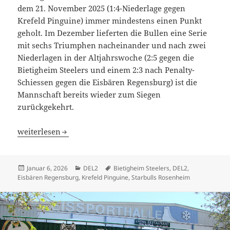
dem 21. November 2025 (1:4-Niederlage gegen
Krefeld Pinguine) immer mindestens einen Punkt
geholt. Im Dezember lieferten die Bullen eine Serie
mit sechs Triumphen nacheinander und nach zwei
Niederlagen in der Altjahrswoche (2:5 gegen die
Bietigheim Steelers und einem 2:3 nach Penalty-
Schiessen gegen die Eisbären Regensburg) ist die
Mannschaft bereits wieder zum Siegen
zurückgekehrt.
Starbulls Rosenheim dürfen Richtung DEL schielen
weiterlesen
Veröffentlicht
Kategorien
Schlagwörter
Januar 6, 2026
DEL2
Bietigheim Steelers
,
DEL2
,
am
Eisbären Regensburg
,
Krefeld Pinguine
,
Starbulls Rosenheim