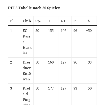
DEL2-Tabelle nach 50 Spielen
Pl.
Club
Sp.
T
GT
P
+/-
1
EC
50
155
105
96
+50
Kass
el
Husk
ies
2
Dres
50
160
127
96
+33
dner
Eislö
wen
3
Kref
50
177
127
93
+50
eld
Ping