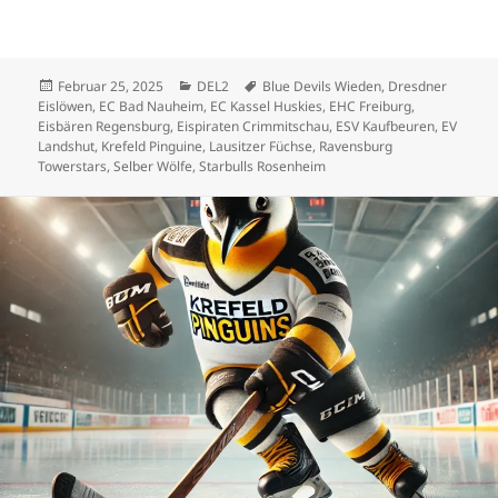
Veröffentlicht
Kategorien
Schlagwörter
Februar 25, 2025
DEL2
Blue Devils Wieden
,
Dresdner
am
Eislöwen
,
EC Bad Nauheim
,
EC Kassel Huskies
,
EHC Freiburg
,
Eisbären Regensburg
,
Eispiraten Crimmitschau
,
ESV Kaufbeuren
,
EV
Landshut
,
Krefeld Pinguine
,
Lausitzer Füchse
,
Ravensburg
Towerstars
,
Selber Wölfe
,
Starbulls Rosenheim