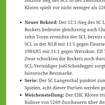
höchste Sieg des SCL in der zweithöc
Kloten spielt vor nicht weniger als 52
Neuer Rekord:
Der 12:1-Sieg des SC 
Rockets bedeutet gleichzeitig auch Cl
zehn Toren erreichte der SCL bereits
SCL in der NLB mit 11:1 gegen Fleuri
1984/85 mit 11:1 gegen Wetzikon. Elf 
Zwar schockten die Rockets noch durc
SCL-Verteidiger Joël Scheidegger sorg
historische Bestmarke.
Serie:
Der SC Langenthal punktet zum
Spielen, acht dieser Partien werden 
Weichenstellung:
Der EHC Kloten tri
Kulisse von 5269 Zuschauern über de