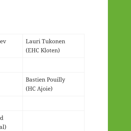
aev
Lauri Tukonen
(EHC Kloten)
Bastien Pouilly
(HC Ajoie)
nd
al)