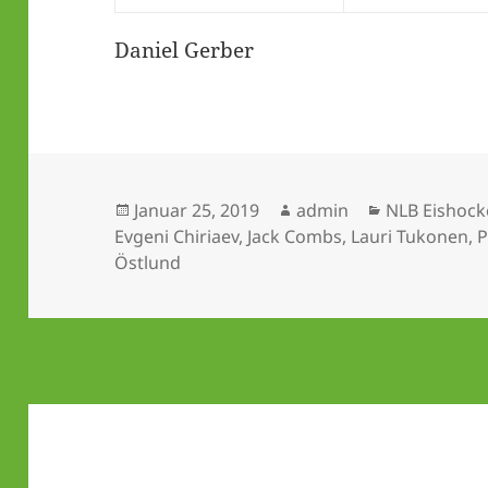
Daniel Gerber
Veröffentlicht
Autor
Kategorien
Januar 25, 2019
admin
NLB Eishock
am
Evgeni Chiriaev
,
Jack Combs
,
Lauri Tukonen
,
P
Östlund