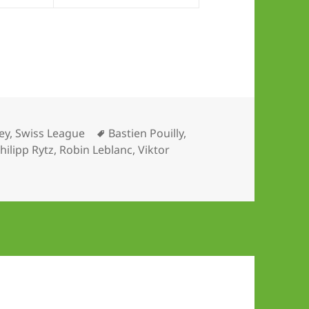
Schlagwörter
ey
,
Swiss League
Bastien Pouilly
,
hilipp Rytz
,
Robin Leblanc
,
Viktor