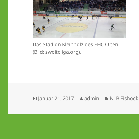
Das Stadion Kleinholz des EHC Olten
(Bild: zweiteliga.org).
Veröffentlicht
Autor
Kategorien
Januar 21, 2017
admin
NLB Eishock
am