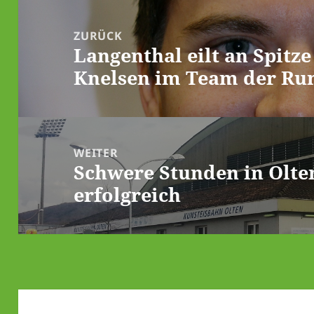
Beitrags-
Navigation
ZURÜCK
Langenthal eilt an Spitze
Vorheriger
Knelsen im Team der Ru
Beitrag:
WEITER
Schwere Stunden in Olten
Nächster
erfolgreich
Beitrag: