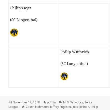
Philipp Rytz
(SC Langenthal)
Philip Wüthrich
(SC Langenthal)
Veröffentlicht
Autor
Kategorien
November 17, 2018
admin
NLB Eishockey
,
Swiss
am
Schlagwörter
League
Cason Hohmann
,
Jeffrey Füglister
,
Jussi Jokinen
,
Philip