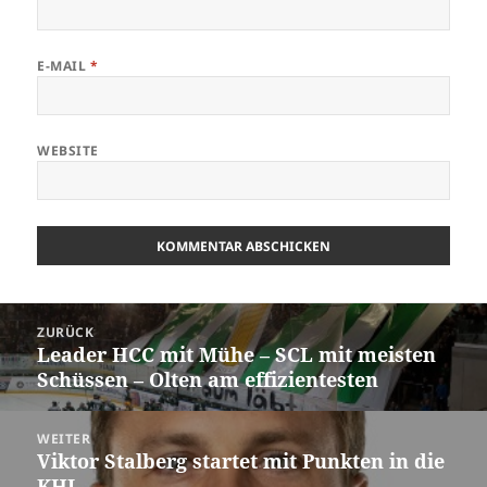
E-MAIL
*
WEBSITE
Beitrags-
ZURÜCK
Navigation
Leader HCC mit Mühe – SCL mit meisten
Vorheriger
Schüssen – Olten am effizientesten
Beitrag:
WEITER
Viktor Stalberg startet mit Punkten in die
Nächster
KHL