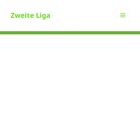
Zweite Liga
MENÜ
UND
WIDGETS