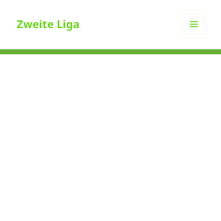
Zweite Liga
MENÜ
UND
WIDGETS