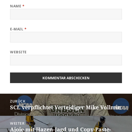
NAME
*
E-MAIL
*
WEBSITE
Beitrags-
ZURÜCK
Navigation
SCL verpflichtet Verteidiger Mike Vollmin
Vorheriger
Beitrag:
WEITER
Ajoie mit Hazen-Jagd und Copy-Paste-
Nächster