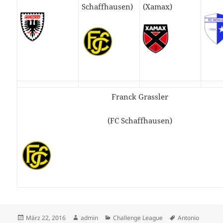
Schaffhausen)
(Xamax)
Franck Grassler
(FC Schaffhausen)
Veröffentlicht
Autor
Kategorien
Schlagwörter
März 22, 2016
admin
Challenge League
Antonio