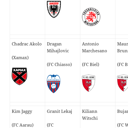
Chadrac Akolo
Dragan
Antonio
Maur
Mihajlovic
Marchesano
Brun
(Xamax)
(FC Chiasso)
(FC Biel)
(FC B
Kim Jaggy
Granit Lekaj
Kiliann
Bujar
Witschi
(FC Aarau)
(FC
(FC 