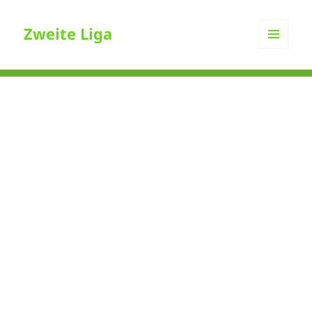
Zweite Liga
MENÜ
UND
WIDGETS