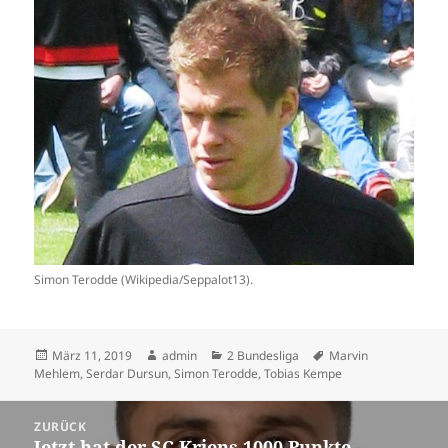
Simon Terodde (Wikipedia/Seppalot13).
Veröffentlicht
Autor
Kategorien
Schlagwörter
März 11, 2019
admin
2 Bundesliga
Marvin
am
Mehlem
,
Serdar Dursun
,
Simon Terodde
,
Tobias Kempe
Beitrags-
ZURÜCK
Navigation
Jetzt hat der SC Kriens 1000 Punkte –
Vorheriger