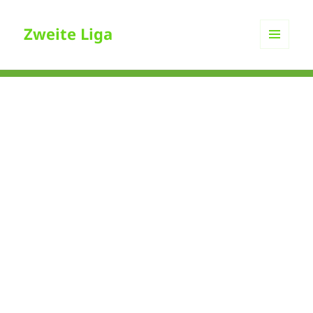
Zweite Liga
MENÜ
UND
WIDGETS