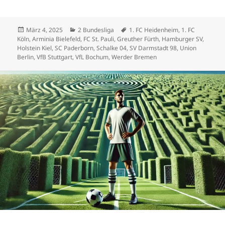
Veröffentlicht
Kategorien
Schlagwörter
März 4, 2025
2 Bundesliga
1. FC Heidenheim
,
1. FC
am
Köln
,
Arminia Bielefeld
,
FC St. Pauli
,
Greuther Fürth
,
Hamburger SV
,
Holstein Kiel
,
SC Paderborn
,
Schalke 04
,
SV Darmstadt 98
,
Union
Berlin
,
VfB Stuttgart
,
VfL Bochum
,
Werder Bremen