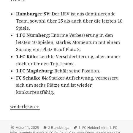
Hamburger SV
: Der HSV ist das dominierende
Team, sowohl über 25 als auch über die letzten 10
Spiele.
1.FC Nürnberg
: Enorme Verbesserung in den
letzten 10 Spielen, starkes Momentum mit einem
Sprung von Platz 8 auf Platz 2.
1.FC Köln
: Leichte Verschlechterung, aber immer
noch unter den Top-Teams.
1.FC Magdeburg
: Behält seine Position.
FC Schalke 04
: Starker Aufschwung, verbessert
sich um sechs Plätze und ist wieder
konkurrenzfähig.
Bricht HSV Tipis in der 2. Bundesliga ab? 1. FC Nürnberg 
weiterlesen
Veröffentlicht
Kategorien
Schlagwörter
März 11, 2025
2 Bundesliga
1. FC Heidenheim
,
1. FC
am
Köln
,
Arminia Bielefeld
,
FC St. Pauli
,
Greuther Fürth
,
Hamburger SV
,