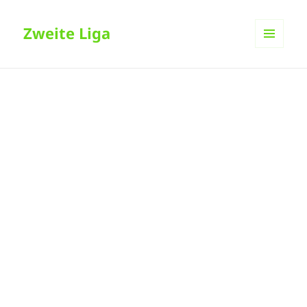
Zweite Liga
MENÜ
UND
WIDGETS