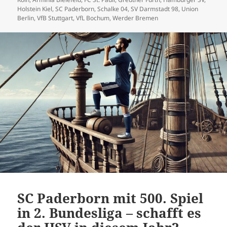
Holstein Kiel
,
SC Paderborn
,
Schalke 04
,
SV Darmstadt 98
,
Union
Berlin
,
VfB Stuttgart
,
VfL Bochum
,
Werder Bremen
SC Paderborn mit 500. Spiel
in 2. Bundesliga – schafft es