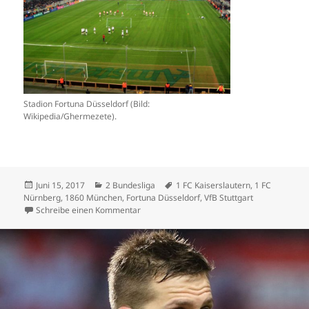
Stadion Fortuna Düsseldorf (Bild:
Wikipedia/Ghermezete).
Veröffentlicht
Kategorien
Schlagwörter
Juni 15, 2017
2 Bundesliga
1 FC Kaiserslautern
,
1 FC
am
Nürnberg
,
1860 München
,
Fortuna Düsseldorf
,
VfB Stuttgart
zu Düsseldorf mit grösstem Stadion – in der
Schreibe einen Kommentar