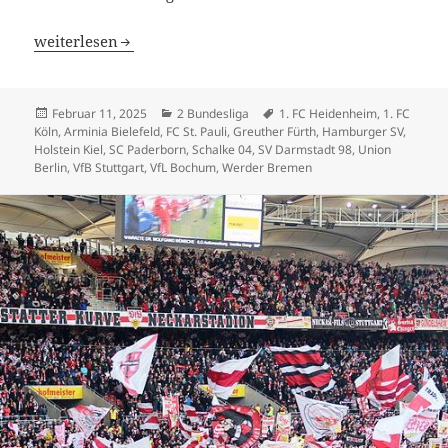
HSV … oder Köln, Kaiserslautern und Magdeburg?
weiterlesen
Veröffentlicht
Kategorien
Schlagwörter
Februar 11, 2025
2 Bundesliga
1. FC Heidenheim
,
1. FC
am
Köln
,
Arminia Bielefeld
,
FC St. Pauli
,
Greuther Fürth
,
Hamburger SV
,
Holstein Kiel
,
SC Paderborn
,
Schalke 04
,
SV Darmstadt 98
,
Union
Berlin
,
VfB Stuttgart
,
VfL Bochum
,
Werder Bremen