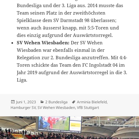
Bundesliga und der 3. Liga aus. 2014 musste das
Team seinen Platz in der zweithöchsten
Spielklasse dem SV Darmstadt 98 überlassen;
wenn auch äusserst knapp, mit 5:5-Toren und
dies einzig aufgrund der Auswärtstorregel.
SV Wehen Wiesbaden:
Der SV Wehen
Wiesbaden war ebenfalls einmal in der
Relegation zur 2. Bundesliga anzutreffen. Mit 4:4-
Toren schickte das Team den FC Ingolstadt 04 im
Jahr 2019 aufgrund der Auswärtstorregel in die 3.
Liga.
Veröffentlicht
Kategorien
Schlagwörter
Juni 1, 2023
2 Bundesliga
Arminia Bielefeld
,
am
Hamburger SV
,
SV Wehen Wiesbaden
,
VfB Stuttgart