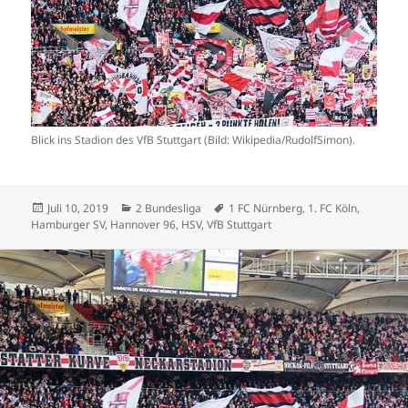
Blick ins Stadion des VfB Stuttgart (Bild: Wikipedia/RudolfSimon).
Veröffentlicht
Kategorien
Schlagwörter
Juli 10, 2019
2 Bundesliga
1 FC Nürnberg
,
1. FC Köln
,
am
Hamburger SV
,
Hannover 96
,
HSV
,
VfB Stuttgart