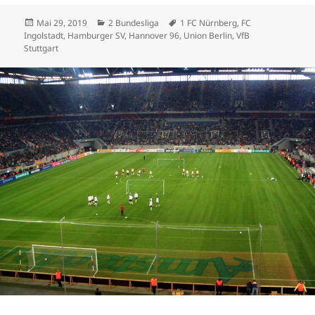
Veröffentlicht
Kategorien
Schlagwörter
Mai 29, 2019
2 Bundesliga
1 FC Nürnberg
,
FC
am
Ingolstadt
,
Hamburger SV
,
Hannover 96
,
Union Berlin
,
VfB
Stuttgart