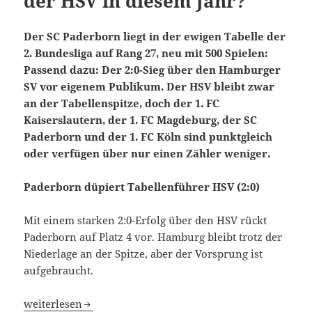
der HSV in diesem Jahr?
Der SC Paderborn liegt in der ewigen Tabelle der
2. Bundesliga auf Rang 27, neu mit 500 Spielen:
Passend dazu: Der 2:0-Sieg über den Hamburger
SV vor eigenem Publikum. Der HSV bleibt zwar
an der Tabellenspitze, doch der 1. FC
Kaiserslautern, der 1. FC Magdeburg, der SC
Paderborn und der 1. FC Köln sind punktgleich
oder verfügen über nur einen Zähler weniger.
Paderborn düpiert Tabellenführer HSV (2:0)
Mit einem starken 2:0-Erfolg über den HSV rückt
Paderborn auf Platz 4 vor. Hamburg bleibt trotz der
Niederlage an der Spitze, aber der Vorsprung ist
aufgebraucht.
SC Paderborn mit 500. Spiel in 2. Bundesliga – schafft es 
weiterlesen