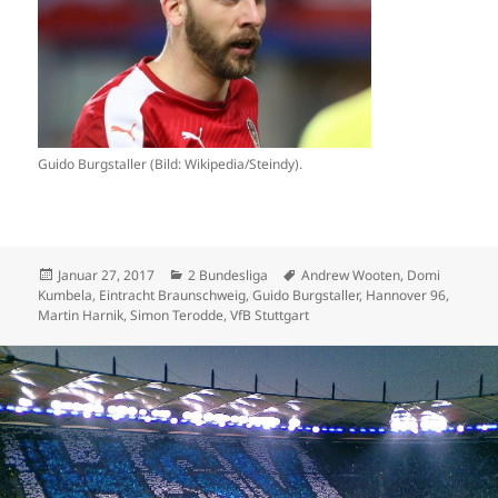
Guido Burgstaller (Bild: Wikipedia/Steindy).
Veröffentlicht
Kategorien
Schlagwörter
Januar 27, 2017
2 Bundesliga
Andrew Wooten
,
Domi
am
Kumbela
,
Eintracht Braunschweig
,
Guido Burgstaller
,
Hannover 96
,
Martin Harnik
,
Simon Terodde
,
VfB Stuttgart