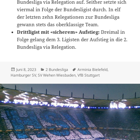
Bundesliga via Relegation auf. Seither setzte sich
viermal in Folge der Bundesligist durch. In elf
der letzten zehn Relegationen zur Bundesliga
gewann stets das oberklassige Team.
Drittligist mit «sicherem» Aufstieg:
Dreimal in
Folge gelang dem 3. Ligisten der Aufstieg in die 2.
Bundesliga via Relegation.
Veröffentlicht
Kategorien
Schlagwörter
Juni 8, 2023
2 Bundesliga
Arminia Bielefeld
,
am
Hamburger SV
,
SV Wehen Wiesbaden
,
VfB Stuttgart