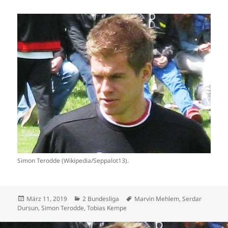
Simon Terodde (Wikipedia/Seppalot13).
Veröffentlicht
Kategorien
Schlagwörter
März 11, 2019
2 Bundesliga
Marvin Mehlem
,
Serdar
am
Dursun
,
Simon Terodde
,
Tobias Kempe