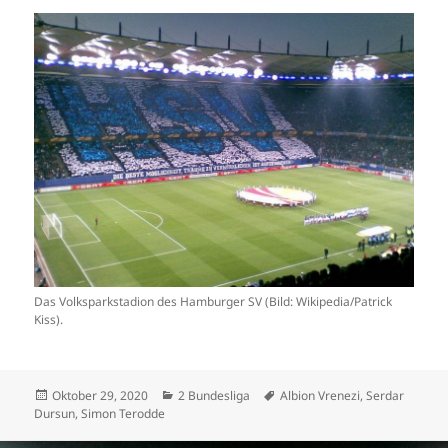
Das Volksparkstadion des Hamburger SV (Bild: Wikipedia/Patrick
Kiss).
Veröffentlicht
Kategorien
Schlagwörter
Oktober 29, 2020
2 Bundesliga
Albion Vrenezi
,
Serdar
am
Dursun
,
Simon Terodde