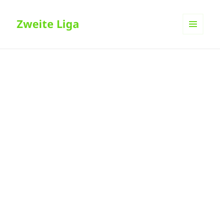
Zweite Liga
MENÜ
UND
WIDGETS