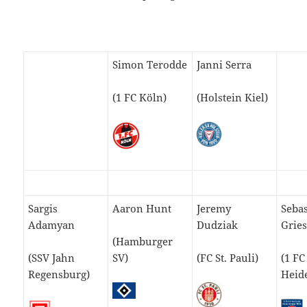
Simon Terodde
Janni Serra
(1 FC Köln)
(Holstein Kiel)
Sargis
Aaron Hunt
Jeremy
Seba
Adamyan
Dudziak
Grie
(Hamburger
(SSV Jahn
SV)
(FC St. Pauli)
(1 FC
Regensburg)
Heid