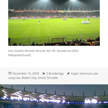
Das Stadion Bremer Brücke des VfL Osnabrück (Bild:
Wikipedia/Graaf).
Veröffentlicht
Kategorien
Schlagwörter
Dezember 15, 2020
2 Bundesliga
Asger Sörensen
,
Jae-
am
sung Lee
,
Robert Zulj
,
Simon Terodde