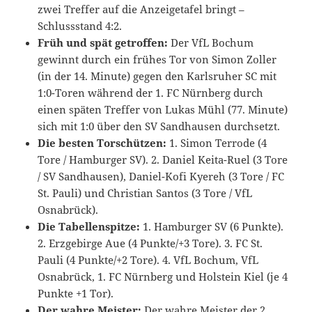
zwei Treffer auf die Anzeigetafel bringt –
Schlussstand 4:2.
Früh und spät getroffen:
Der VfL Bochum
gewinnt durch ein frühes Tor von Simon Zoller
(in der 14. Minute) gegen den Karlsruher SC mit
1:0-Toren während der 1. FC Nürnberg durch
einen späten Treffer von Lukas Mühl (77. Minute)
sich mit 1:0 über den SV Sandhausen durchsetzt.
Die besten Torschützen:
1. Simon Terrode (4
Tore / Hamburger SV). 2. Daniel Keita-Ruel (3 Tore
/ SV Sandhausen), Daniel-Kofi Kyereh (3 Tore / FC
St. Pauli) und Christian Santos (3 Tore / VfL
Osnabrück).
Die Tabellenspitze:
1. Hamburger SV (6 Punkte).
2. Erzgebirge Aue (4 Punkte/+3 Tore). 3. FC St.
Pauli (4 Punkte/+2 Tore). 4. VfL Bochum, VfL
Osnabrück, 1. FC Nürnberg und Holstein Kiel (je 4
Punkte +1 Tor).
Der wahre Meister:
Der wahre Meister der 2.