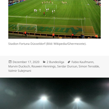
Stadion Fortuna Düsseldorf (Bild: Wikipedia/Ghermezete).
Veröffentlicht
Kategorien
Schlagwörter
Dezember 17, 2020
2 Bundesliga
Fabio Kaufmann
,
am
Marvin Ducksch
,
Rouwen Hennings
,
Serdar Dursun
,
Simon Terodde
,
Valmir Sulejmani