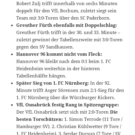
Robert Zulj trifft innerhalb von sechs Minuten
doppelt für den VfL Bochum, zuletzt siegt sein
Team mit 3:0-Toren über den SC Paderborn.
Greuther Fürth ebenfalls mit Doppelschlag:
Greuther Fürth trifft in der 30. und 33. Minute –
zuletzt gewinnt der Tabellenzweite mit 3:0-Toren
gegen den SV Sandhausen.
Hannover 96 kommt nicht vom Fleck:
Hannover 96 bleibt nach dem 0:1 beim 1. FC
Heidenheim weiterhin in der hinteren
Tabellenhälfte hängen.
Später Sieg von 1. FC Nürnberg:
In der 92.
Minute trifft Asger Sörensen zum 2:1-Sieg für den
1. FC Nürnberg über die Würzburger Kickers.
VfL Osnabrück festig Rang in Spitzengruppe:
Der VfL Osnabrück setzt sich mit 2:0-Toren
Die
besten Torschützen:
1. Simon Terrode (11 Tore /
Hamburger SV). 2. Christian Kühlwetter (9 Tore /
1. FC Heidenheim). 3. Serdar Dursun (7 Tore / SV