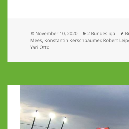
Veröffentlicht
Kategorien
S
November 10, 2020
2 Bundesliga
B
am
Mees
,
Konstantin Kerschbaumer
,
Robert Leip
Yari Otto