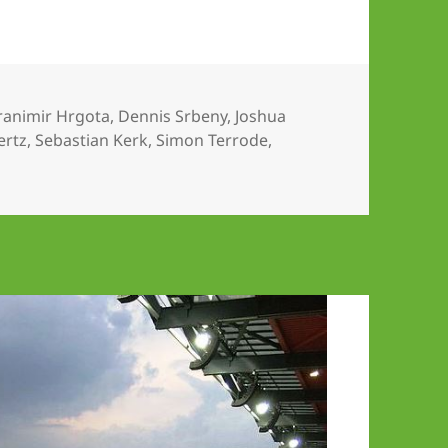
chlagwörter
ranimir Hrgota
,
Dennis Srbeny
,
Joshua
ertz
,
Sebastian Kerk
,
Simon Terrode
,