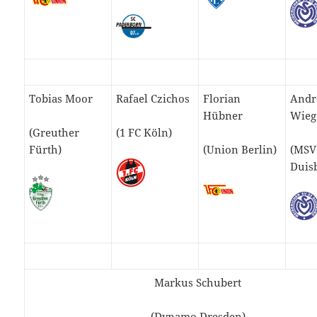
Tobias Moor
Rafael Czichos
Florian
Andr
Hübner
Wieg
(Greuther
(1 FC Köln)
Fürth)
(Union Berlin)
(MSV
Duis
Markus Schubert
(Dynamo Dresden)