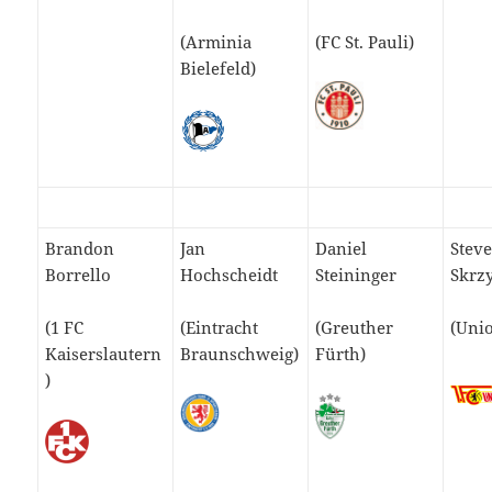
(Arminia
(FC St. Pauli)
Bielefeld)
Brandon
Jan
Daniel
Stev
Borrello
Hochscheidt
Steininger
Skrz
(1 FC
(Eintracht
(Greuther
(Unio
Kaiserslautern
Braunschweig)
Fürth)
)