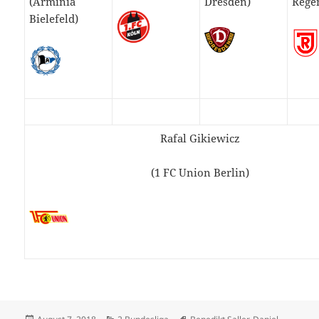
(Arminia
Dresden)
Rege
Bielefeld)
Rafal Gikiewicz
(1 FC Union Berlin)
Veröffentlicht
Kategorien
Schlagwörter