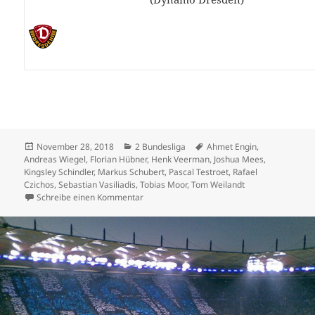
Veröffentlicht
Kategorien
Schlagwörter
November 28, 2018
2 Bundesliga
Ahmet Engin
,
am
Andreas Wiegel
,
Florian Hübner
,
Henk Veerman
,
Joshua Mees
,
Kingsley Schindler
,
Markus Schubert
,
Pascal Testroet
,
Rafael
Czichos
,
Sebastian Vasiliadis
,
Tobias Moor
,
Tom Weilandt
zu 2 Bundesliga Jahn mit langer Serie – 94
Schreibe einen Kommentar