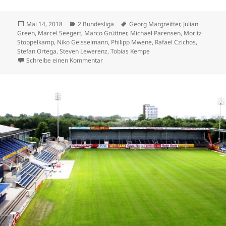
Veröffentlicht
Kategorien
Schlagwörter
Mai 14, 2018
2 Bundesliga
Georg Margreitter
,
Julian
am
Green
,
Marcel Seegert
,
Marco Grüttner
,
Michael Parensen
,
Moritz
Stoppelkamp
,
Niko Geisselmann
,
Philipp Mwene
,
Rafael Czichos
,
Stefan Ortega
,
Steven Lewerenz
,
Tobias Kempe
zu 2 Bundesliga: Darmstadt mit gigantisch
Schreibe einen Kommentar