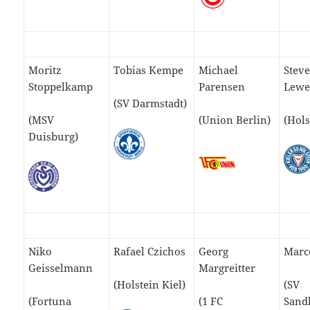
Moritz
Tobias Kempe
Michael
Stev
Stoppelkamp
Parensen
Lewe
(SV Darmstadt)
(MSV
(Union Berlin)
(Hols
Duisburg)
Niko
Rafael Czichos
Georg
Marce
Geisselmann
Margreitter
(Holstein Kiel)
(SV
(Fortuna
(1 FC
Sand