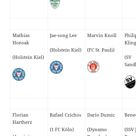
Mathias
Jae-song Lee
Marvin Knoll
Phili
Honsak
Klin
(Holstein Kiel)
(FC St. Pauli)
(Holstein Kiel)
(SV
Sand
Florian
Rafael Czichos
Dario Dumic
Bened
Hartherz
(1 FC Köln)
(Dynamo
(SSV