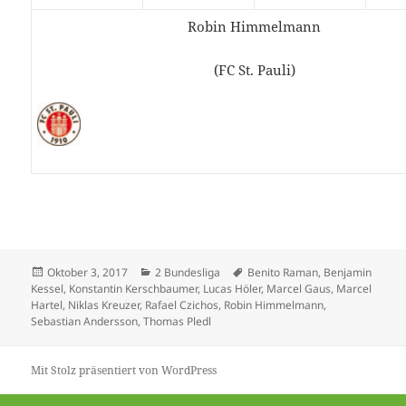
Robin Himmelmann
(FC St. Pauli)
Veröffentlicht
Kategorien
Schlagwörter
Oktober 3, 2017
2 Bundesliga
Benito Raman
,
Benjamin
am
Kessel
,
Konstantin Kerschbaumer
,
Lucas Höler
,
Marcel Gaus
,
Marcel
Hartel
,
Niklas Kreuzer
,
Rafael Czichos
,
Robin Himmelmann
,
Sebastian Andersson
,
Thomas Pledl
Mit Stolz präsentiert von WordPress