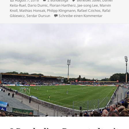
August 7, 2018
2 Bundesliga
Benedikt Saller
,
Daniel
am
Keita-Ruel
,
Dario Dumic
,
Florian Hartherz
,
Jae-song Lee
,
Marvin
Knoll
,
Mathias Honsak
,
Philipp Klingmann
,
Rafael Czichos
,
Rafal
zu 2 Bundesliga:
Gikiewicz
,
Serdar Dursun
Schreibe einen Kommentar