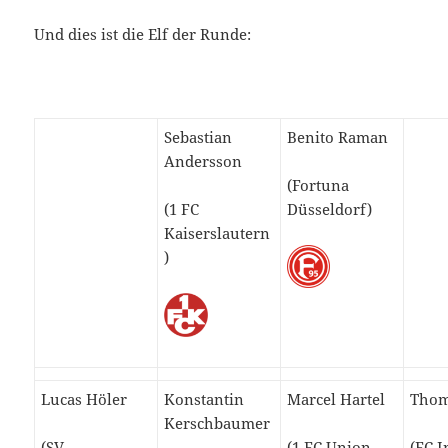
Und dies ist die Elf der Runde:
Sebastian
Benito Raman
Andersson
(Fortuna
(1 FC
Düsseldorf)
Kaiserslautern
)
Lucas Höler
Konstantin
Marcel Hartel
Thom
Kerschbaumer
(SV
(1 FC Union
(FC I