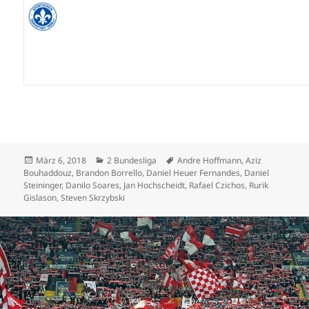
Veröffentlicht
Kategorien
Schlagwörter
März 6, 2018
2 Bundesliga
Andre Hoffmann
,
Aziz
am
Bouhaddouz
,
Brandon Borrello
,
Daniel Heuer Fernandes
,
Daniel
Steininger
,
Danilo Soares
,
Jan Hochscheidt
,
Rafael Czichos
,
Rurik
Gislason
,
Steven Skrzybski