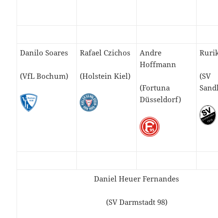
Danilo Soares
Rafael Czichos
Andre
Ruri
Hoffmann
(VfL Bochum)
(Holstein Kiel)
(SV
(Fortuna
Sand
Düsseldorf)
Daniel Heuer Fernandes
(SV Darmstadt 98)