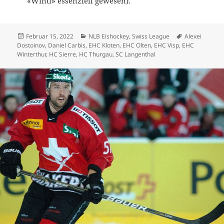
«Winti» essenziell gewesen).
Veröffentlicht
Kategorien
Schlagwörter
Februar 15, 2022
NLB Eishockey
,
Swiss League
Alexei
am
Dostoinov
,
Daniel Carbis
,
EHC Kloten
,
EHC Olten
,
EHC Visp
,
EHC
Winterthur
,
HC Sierre
,
HC Thurgau
,
SC Langenthal