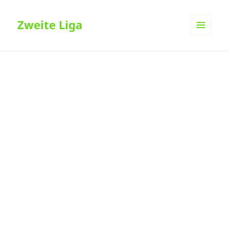
Zweite Liga
MENÜ
UND
WIDGETS