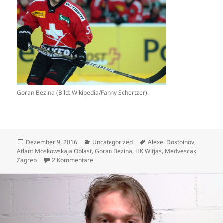
Goran Bezina (Bild: Wikipedia/Fanny Schertzer).
Veröffentlicht
Kategorien
Schlagwörter
Dezember 9, 2016
Uncategorized
Alexei Dostoinov
,
am
Atlant Moskowskaja Oblast
,
Goran Bezina
,
HK Witjas
,
Medvescak
zu Goran Bezina beschert der Schweiz zehn K
Zagreb
2 Kommentare