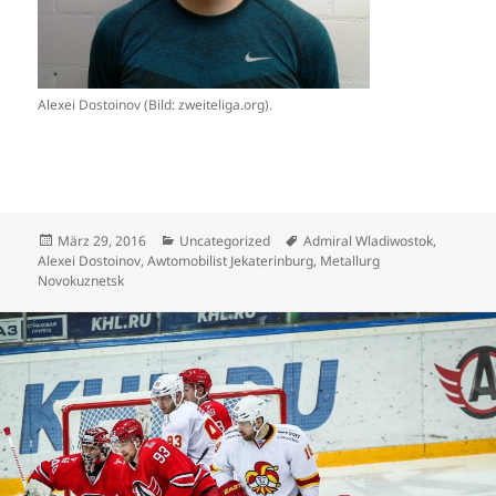
Alexei Dostoinov (Bild: zweiteliga.org).
Veröffentlicht
Kategorien
Schlagwörter
März 29, 2016
Uncategorized
Admiral Wladiwostok
,
am
Alexei Dostoinov
,
Awtomobilist Jekaterinburg
,
Metallurg
Novokuznetsk