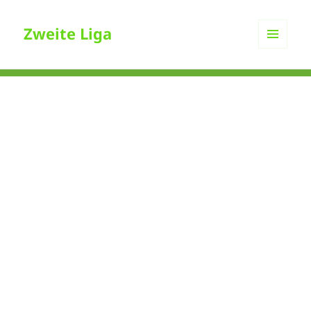
Zweite Liga
MENÜ
UND
WIDGETS