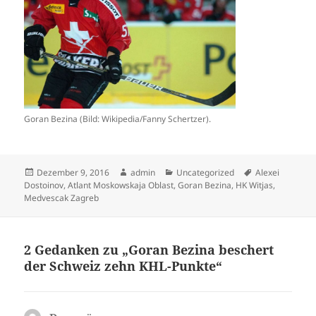
Goran Bezina (Bild: Wikipedia/Fanny Schertzer).
Veröffentlicht
Autor
Kategorien
Schlagwörter
Dezember 9, 2016
admin
Uncategorized
Alexei
am
Dostoinov
,
Atlant Moskowskaja Oblast
,
Goran Bezina
,
HK Witjas
,
Medvescak Zagreb
2 Gedanken zu „Goran Bezina beschert
der Schweiz zehn KHL-Punkte“